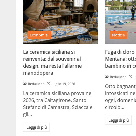
Economia
Notizie
La ceramica siciliana si
Fuga di cloro 
reinventa: dal souvenir al
Mentana: otto
design, ma resta l’allarme
bambino in c
manodopera
Redazione
L
Redazione
Luglio 19, 2026
Otto bagnant
La ceramica siciliana prova nel
intossicati n
2026, tra Caltagirone, Santo
oggi, domenic
Stefano di Camastra, Sciacca e
circolo…
gli…
Leggi di più
Leggi di più