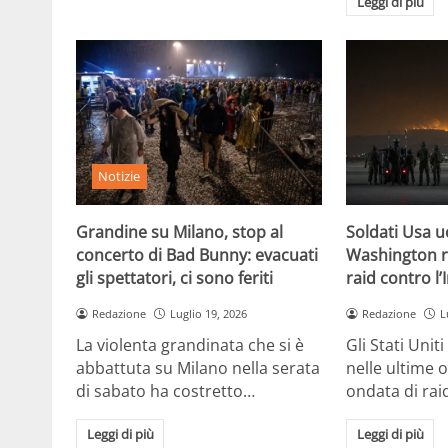
Leggi di più
Notizie
Grandine su Milano, stop al
Soldati Usa uc
concerto di Bad Bunny: evacuati
Washington r
gli spettatori, ci sono feriti
raid contro l’
Redazione
Luglio 19, 2026
Redazione
L
La violenta grandinata che si è
Gli Stati Unit
abbattuta su Milano nella serata
nelle ultime 
di sabato ha costretto…
ondata di rai
Leggi di più
Leggi di più