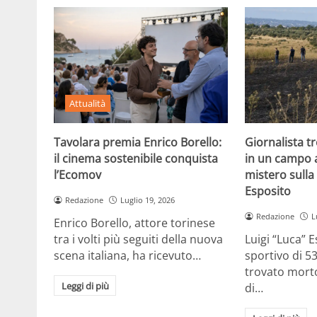
Attualità
Tavolara premia Enrico Borello:
Giornalista t
il cinema sostenibile conquista
in un campo a
l’Ecomov
mistero sulla
Esposito
Redazione
Luglio 19, 2026
Redazione
L
Enrico Borello, attore torinese
tra i volti più seguiti della nuova
Luigi “Luca” E
scena italiana, ha ricevuto…
sportivo di 53
trovato morto
Leggi di più
di…