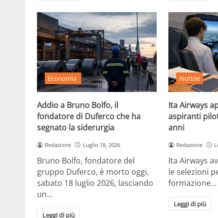
Economia
Notizie
Addio a Bruno Bolfo, il
Ita Airways ap
fondatore di Duferco che ha
aspiranti pilot
segnato la siderurgia
anni
Redazione
Luglio 18, 2026
Redazione
L
Bruno Bolfo, fondatore del
Ita Airways avv
gruppo Duferco, è morto oggi,
le selezioni p
sabato 18 luglio 2026, lasciando
formazione…
un…
Leggi di più
Leggi di più