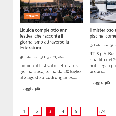
Attualità
Liquida compie otto anni: il
Il misterioso 
festival che racconta il
piscina: com
giornalismo attraverso la
Redazione
L
letteratura
RTI S.p.A. Bus
Redazione
Luglio 21, 2026
ribadito nel 2
Liquida, il festival di letteratura
note legali pu
giornalistica, torna dal 30 luglio
propri…
al 2 agosto a Codrongianos,…
Leggi di più
Leggi di più
...
1
2
3
4
5
574