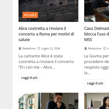
Attualità
Alice costretta a rinviare il
Caso Delmast
concerto a Roma per motivi di
blocca l’uso d
salute
M5S
Redazione
Luglio 22, 2026
Redazione
L
La cantante Alice è stata
La Giunta per
costretta a rinviare il concerto
procedere de
“Eri con me – Alice…
respinto oggi
la…
Leggi di più
Leggi di più