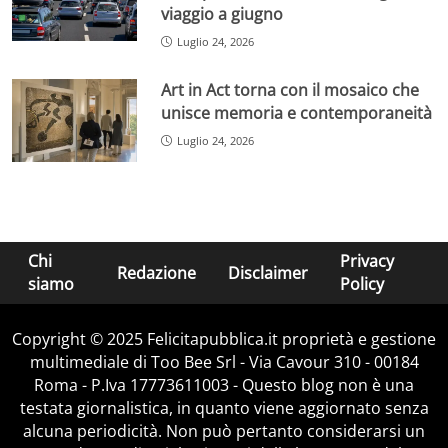
viaggio a giugno
Luglio 24, 2026
Art in Act torna con il mosaico che
unisce memoria e contemporaneità
Luglio 24, 2026
Chi
Privacy
Redazione
Disclaimer
siamo
Policy
Copyright © 2025 Felicitapubblica.it proprietà e gestione
multimediale di Too Bee Srl - Via Cavour 310 - 00184
Roma - P.Iva 17773611003 - Questo blog non è una
testata giornalistica, in quanto viene aggiornato senza
alcuna periodicità. Non può pertanto considerarsi un