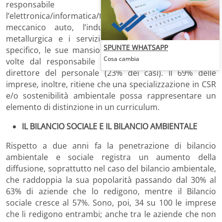
responsabile CSR sono
l’elettronica/informatica/telecomunicazioni, il
meccanico auto, l’industria manifatturiera, quella
metallurgica e i servizi. Laddove manca tale ruolo
SPUNTE WHATSAPP
specifico, le sue mansioni vengono svolte il più delle
Cosa cambia
volte dal responsabile qualità (24% dei casi) e dal
direttore del personale (23% dei casi). Il 69% delle
imprese, inoltre, ritiene che una specializzazione in CSR
e/o sostenibilità ambientale possa rappresentare un
elemento di distinzione in un curriculum.
IL BILANCIO SOCIALE E IL BILANCIO AMBIENTALE
Rispetto a due anni fa la penetrazione di bilancio
ambientale e sociale registra un aumento della
diffusione, soprattutto nel caso del bilancio ambientale,
che raddoppia la sua popolarità passando dal 30% al
63% di aziende che lo redigono, mentre il Bilancio
sociale cresce al 57%. Sono, poi, 34 su 100 le imprese
che li redigono entrambi; anche tra le aziende che non