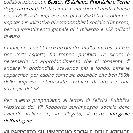
collaborazione con
Baxter
,
FS
Italiane
,
Prioritalia
e
Terna
(leggi l’
articolo
)
.
I dati ci informano che
nel nostro Paese
circa l’80% delle imprese con più di 80/100 dipendenti si
impegna in iniziative di responsabilità sociale d’impresa,
per un investimento globale di 1 miliardo e 122 milioni
di euro.
L’indagine ci restituisce un quadro molto interessante e,
per certi aspetti, fin troppo positivo. Di sicuro è
necessario un approfondimento che ci consenta di
andare in profondità, scavando più a fondo, oltre le
apparenze, per capire come sia possibile che ben l’80%
delle imprese intervistate dichiari di attuare una
strategia di CSR.
Per questo proponiamo ai lettori di Felicità Pubblica
l’Abstract del
VII Rapporto sull’impegno sociale delle
aziende italiane e, in allegato, il
testo integrale
dell’indagine
.
VII RAPPORTO SULL’IMPEGNO SOCIALE DELLE AZIENDE