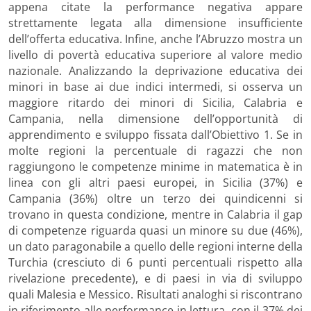
appena citate la performance negativa appare
strettamente legata alla dimensione insufficiente
dell’offerta educativa. Infine, anche l’Abruzzo mostra un
livello di povertà educativa superiore al valore medio
nazionale. Analizzando la deprivazione educativa dei
minori in base ai due indici intermedi, si osserva un
maggiore ritardo dei minori di Sicilia, Calabria e
Campania, nella dimensione dell’opportunità di
apprendimento e sviluppo fissata dall’Obiettivo 1. Se in
molte regioni la percentuale di ragazzi che non
raggiungono le competenze minime in matematica è in
linea con gli altri paesi europei, in Sicilia (37%) e
Campania (36%) oltre un terzo dei quindicenni si
trovano in questa condizione, mentre in Calabria il gap
di competenze riguarda quasi un minore su due (46%),
un dato paragonabile a quello delle regioni interne della
Turchia (cresciuto di 6 punti percentuali rispetto alla
rivelazione precedente), e di paesi in via di sviluppo
quali Malesia e Messico. Risultati analoghi si riscontrano
in riferimento alle performance in lettura, con il 37% dei