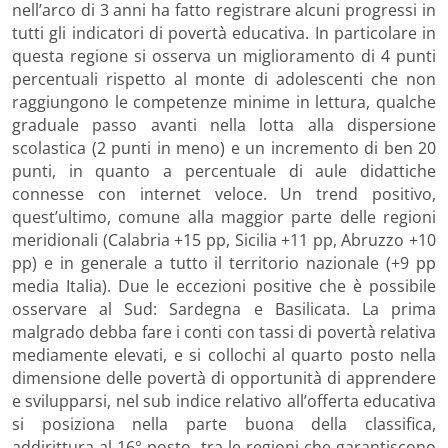
nell’arco di 3 anni ha fatto registrare alcuni progressi in
tutti gli indicatori di povertà educativa. In particolare in
questa regione si osserva un miglioramento di 4 punti
percentuali rispetto al monte di adolescenti che non
raggiungono le competenze minime in lettura, qualche
graduale passo avanti nella lotta alla dispersione
scolastica (2 punti in meno) e un incremento di ben 20
punti, in quanto a percentuale di aule didattiche
connesse con internet veloce. Un trend positivo,
quest’ultimo, comune alla maggior parte delle regioni
meridionali (Calabria +15 pp, Sicilia +11 pp, Abruzzo +10
pp) e in generale a tutto il territorio nazionale (+9 pp
media Italia). Due le eccezioni positive che è possibile
osservare al Sud: Sardegna e Basilicata. La prima
malgrado debba fare i conti con tassi di povertà relativa
mediamente elevati, e si collochi al quarto posto nella
dimensione delle povertà di opportunità di apprendere
e svilupparsi, nel sub indice relativo all’offerta educativa
si posiziona nella parte buona della classifica,
addirittura al 16° posto, tra le regioni che garantiscono