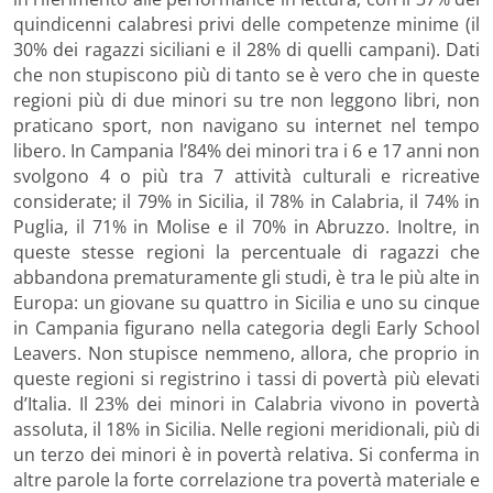
quindicenni calabresi privi delle competenze minime (il
30% dei ragazzi siciliani e il 28% di quelli campani). Dati
che non stupiscono più di tanto se è vero che in queste
regioni più di due minori su tre non leggono libri, non
praticano sport, non navigano su internet nel tempo
libero. In Campania l’84% dei minori tra i 6 e 17 anni non
svolgono 4 o più tra 7 attività culturali e ricreative
considerate; il 79% in Sicilia, il 78% in Calabria, il 74% in
Puglia, il 71% in Molise e il 70% in Abruzzo. Inoltre, in
queste stesse regioni la percentuale di ragazzi che
abbandona prematuramente gli studi, è tra le più alte in
Europa: un giovane su quattro in Sicilia e uno su cinque
in Campania figurano nella categoria degli Early School
Leavers. Non stupisce nemmeno, allora, che proprio in
queste regioni si registrino i tassi di povertà più elevati
d’Italia. Il 23% dei minori in Calabria vivono in povertà
assoluta, il 18% in Sicilia. Nelle regioni meridionali, più di
un terzo dei minori è in povertà relativa. Si conferma in
altre parole la forte correlazione tra povertà materiale e