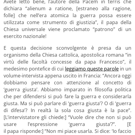
Avete letto bene, l’autore della Pacem in terris che
dichiara “alienum a ratione, [estraneo alla ragione,
folle] che nell’era atomica la guerra possa essere
utilizzata come strumento di giustizia”, il papa della
Chiesa universale viene proclamato “patrono” di un
esercito nazionale!
E questa decisione sconvolgente è presa da un
organismo della Chiesa cattolica, apostolica romana “in
virtù delle facoltà concesse da papa Francesco”, il
medesimo pontefice di cui
leggiamo queste parole
in un
volume-intervista appena uscito in Francia: “Ancora oggi
dobbiamo pensare con attenzione al concetto di
‘guerra giusta’. Abbiamo imparato in filosofia politica
che per difendersi si può fare la guerra e considerarla
giusta. Ma si può parlare di ‘guerra giusta’? O di ‘guerra
di difesa’? In realtà la sola cosa giusta è la pace”.
[L’intervistatore gli chiede:] “Vuole dire che non si può
usare l’espressione ‘guerra giusta’?”. [E
il papa risponde:] “Non mi piace usarla. Si dice: ‘Io faccio