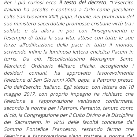
Per i più curiosi ecco
il testo del decreto
. “L’Esercito
Italiano ha accolto e continua a farlo come peculiare
culto San Giovanni XXIII, papa, il quale, nei primi anni del
suo ministero sacerdotale promosse cristiane virtù tra i
soldati, e da allora in poi, con l’insegnamento e
l’esempio di tutta la sua vita, attese con tutte le sue
forze all’edificazione della pace in tutto il mondo,
scrivendo infine la luminosa lettera enciclica Pacem in
terris. Da ciò, l’Eccellentissimo Monsignor Santo
Marcianò, Ordinario Militare d’Italia, accogliendo i
desideri comuni, ha approvato favorevolmente
l’elezione di San Giovanni XXIII, papa, a Patrono presso
Dio dell’Esercito Italiano. Egli stesso, con lettera del 10
maggio 2017, con proprio impegno ha richiesto che
l’elezione e l’approvazione venissero confermate,
secondo le norme per i Patroni. Pertanto, tenuto conto
di ciò, la Congregazione per il Culto Divino e le Disciplina
dei Sacramenti, in virtù delle facoltà concesse dal
Sommo Pontefice Francesco, restando fermo che
l’elezione e l’approvazione siano trattate a norma del