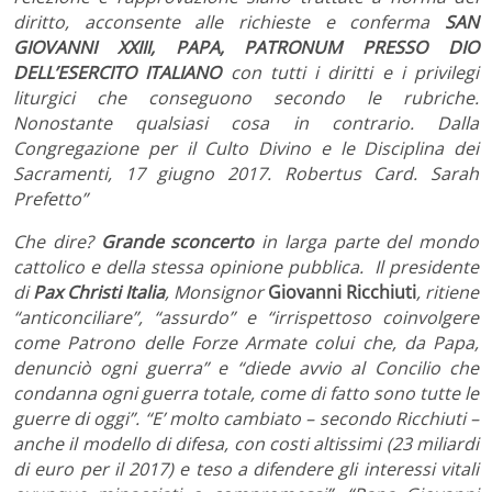
diritto, acconsente alle richieste e conferma
SAN
GIOVANNI XXIII, PAPA, PATRONUM PRESSO DIO
DELL’ESERCITO ITALIANO
con tutti i diritti e i privilegi
liturgici che conseguono secondo le rubriche.
Nonostante qualsiasi cosa in contrario. Dalla
Congregazione per il Culto Divino e le Disciplina dei
Sacramenti, 17 giugno 2017. Robertus Card. Sarah
Prefetto”
Che dire?
Grande sconcerto
in larga parte del mondo
cattolico e della stessa opinione pubblica. Il presidente
di
Pax Christi Italia
, Monsignor
Giovanni Ricchiuti
, ritiene
“anticonciliare”, “assurdo” e “irrispettoso coinvolgere
come Patrono delle Forze Armate colui che, da Papa,
denunciò ogni guerra” e “diede avvio al Concilio che
condanna ogni guerra totale, come di fatto sono tutte le
guerre di oggi”. “E’ molto cambiato – secondo Ricchiuti –
anche il modello di difesa, con costi altissimi (23 miliardi
di euro per il 2017) e teso a difendere gli interessi vitali