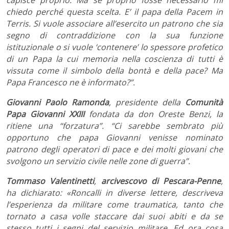
chiedo perché questa scelta. E’ il papa della Pacem in
Terris. Si vuole associare all’esercito un patrono che sia
segno di contraddizione con la sua funzione
istituzionale o si vuole ‘contenere’ lo spessore profetico
di un Papa la cui memoria nella coscienza di tutti è
vissuta come il simbolo della bontà e della pace? Ma
Papa Francesco ne è informato?”.
Giovanni Paolo Ramonda
, presidente della
Comunità
Papa Giovanni XXIII
fondata da don Oreste Benzi, la
ritiene una “forzatura”. “Ci sarebbe sembrato più
opportuno che papa Giovanni venisse nominato
patrono degli operatori di pace e dei molti giovani che
svolgono un servizio civile nelle zone di guerra”.
Tommaso Valentinetti
,
arcivescovo di Pescara-Penne
,
ha dichiarato: «Roncalli in diverse lettere, descriveva
l’esperienza da militare come traumatica, tanto che
tornato a casa volle staccare dai suoi abiti e da se
stesso tutti i segni del servizio militare. Ed ora cosa