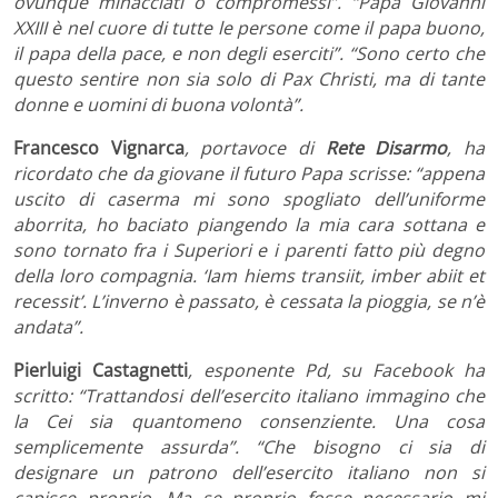
ovunque minacciati o compromessi”. “Papa Giovanni
XXIII è nel cuore di tutte le persone come il papa buono,
il papa della pace, e non degli eserciti”. “Sono certo che
questo sentire non sia solo di Pax Christi, ma di tante
donne e uomini di buona volontà”.
Francesco Vignarca
, portavoce di
Rete Disarmo
, ha
ricordato che da giovane il futuro Papa scrisse: “appena
uscito di caserma mi sono spogliato dell’uniforme
aborrita, ho baciato piangendo la mia cara sottana e
sono tornato fra i Superiori e i parenti fatto più degno
della loro compagnia. ‘Iam hiems transiit, imber abiit et
recessit’. L’inverno è passato, è cessata la pioggia, se n’è
andata”.
Pierluigi Castagnetti
, esponente Pd, su Facebook ha
scritto: “Trattandosi dell’esercito italiano immagino che
la Cei sia quantomeno consenziente. Una cosa
semplicemente assurda”. “Che bisogno ci sia di
designare un patrono dell’esercito italiano non si
capisce proprio. Ma se proprio fosse necessario mi