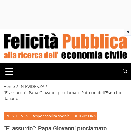
×
/
/
Home
IN EVIDENZA
“E’ assurdo”: Papa Giovanni proclamato Patrono dell’Esercito
italiano
IN EVIDENZA
Responsabilità sociale
ULTIMA ORA
“E’ assurdo”: Papa Giovanni proclamato