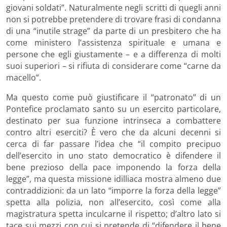
giovani soldati”. Naturalmente negli scritti di quegli anni
non si potrebbe pretendere di trovare frasi di condanna
di una “inutile strage” da parte di un presbitero che ha
come ministero l’assistenza spirituale e umana e
persone che egli giustamente – e a differenza di molti
suoi superiori – si rifiuta di considerare come “carne da
macello”.
Ma questo come può giustificare il “patronato” di un
Pontefice proclamato santo su un esercito particolare,
destinato per sua funzione intrinseca a combattere
contro altri eserciti? È vero che da alcuni decenni si
cerca di far passare l’idea che “il compito precipuo
dell’esercito in uno stato democratico è difendere il
bene prezioso della pace imponendo la forza della
legge”, ma questa missione idilliaca mostra almeno due
contraddizioni: da un lato “imporre la forza della legge”
spetta alla polizia, non all’esercito, così come alla
magistratura spetta inculcarne il rispetto; d’altro lato si
tace sui mezzi con cui si pretende di “difendere il bene