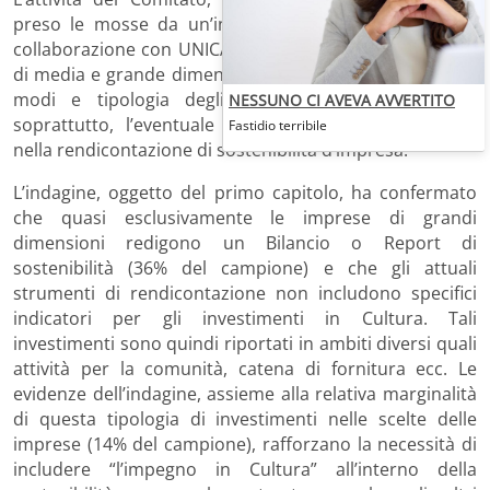
preso le mosse da un’indagine condotta da Civita in
collaborazione con UNICAB su un campione di imprese
di media e grande dimensione, finalizzata a fotografare
modi e tipologia degli investimenti in cultura e,
NESSUNO CI AVEVA AVVERTITO
soprattutto, l’eventuale inserimento di questi ultimi
Fastidio terribile
nella rendicontazione di sostenibilità d’impresa.
L’indagine, oggetto del primo capitolo, ha confermato
che quasi esclusivamente le imprese di grandi
dimensioni redigono un Bilancio o Report di
sostenibilità (36% del campione) e che gli attuali
strumenti di rendicontazione non includono specifici
indicatori per gli investimenti in Cultura. Tali
investimenti sono quindi riportati in ambiti diversi quali
attività per la comunità, catena di fornitura ecc. Le
evidenze dell’indagine, assieme alla relativa marginalità
di questa tipologia di investimenti nelle scelte delle
imprese (14% del campione), rafforzano la necessità di
includere “l’impegno in Cultura” all’interno della