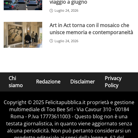
viaggio a giugno
Luglio 24, 2026
Art in Act torna con il mosaico che
unisce memoria e contemporaneità
Luglio 24, 2026
Chi
Privacy
Redazione
Disclaimer
siamo
Policy
Copyright © 2025 Felicitapubblica.it proprietà e gestione
multimediale di Too Bee Srl - Via Cavour 310 - 00184
Roma - P.Iva 17773611003 - Questo blog non è una
testata giornalistica, in quanto viene aggiornato senza
alcuna periodicità. Non può pertanto considerarsi un
prodotto editoriale ai sensi della legge n. 62 del