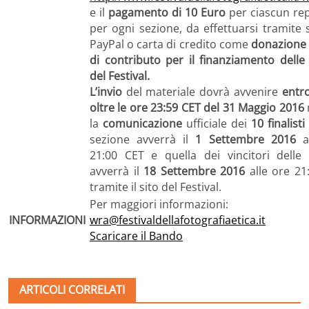
e il
pagamento di 10 Euro
per ciascun re
per ogni sezione, da effettuarsi tramite s
PayPal o carta di credito come
donazione a
di contributo per il finanziamento delle a
del Festival.
L’invio
del materiale dovrà avvenire
entro
oltre le ore 23:59 CET del 31 Maggio 2016
la
comunicazione
ufficiale dei
10 finalisti
sezione avverrà il
1 Settembre 2016
al
21:00 CET e quella dei vincitori delle 
avverrà il
18 Settembre 2016
alle ore 21
tramite il sito del Festival.
Per maggiori informazioni:
INFORMAZIONI
wra@festivaldellafotografiaetica.it
Scaricare il Bando
ARTICOLI CORRELATI