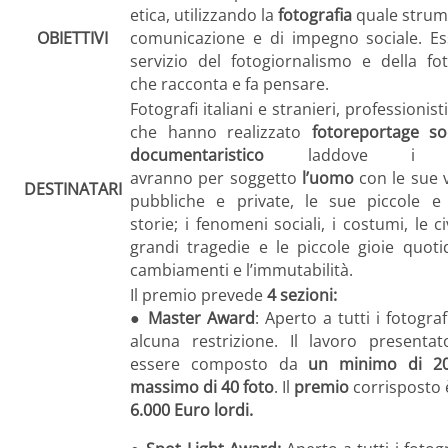
etica, utilizzando la
fotografia
quale strum
OBIETTIVI
comunicazione e di impegno sociale. Es
servizio del fotogiornalismo e della fot
che racconta e fa pensare.
Fotografi italiani e stranieri, professionist
che hanno realizzato
fotoreportage so
documentaristico
laddove i l
avranno per soggetto
l’uomo
con le sue 
DESTINATARI
pubbliche e private, le sue piccole e
storie; i fenomeni sociali, i costumi, le civ
grandi tragedie e le piccole gioie quotid
cambiamenti e l’immutabilità.
Il premio prevede
4 sezioni:
●
Master Award
: Aperto a tutti i fotogra
alcuna restrizione. Il lavoro presenta
essere composto da
un minimo di 2
massimo di 40 foto
. Il
premio
corrisposto è
6.000 Euro lordi.