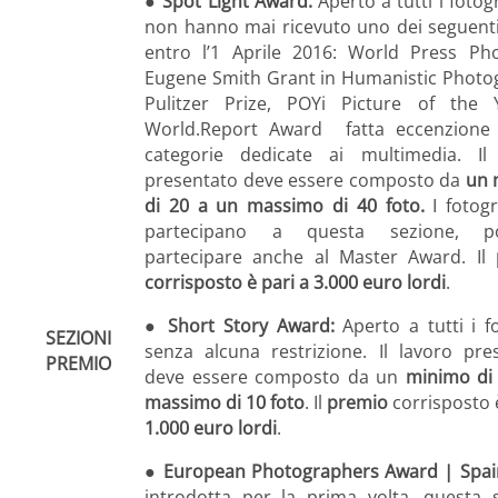
●
Spot Light Award:
Aperto a tutti i fotog
non hanno mai ricevuto uno dei seguent
entro l’1 Aprile 2016: World Press Ph
Eugene Smith Grant in Humanistic Photo
Pulitzer Prize, POYi Picture of the 
World.Report Award fatta eccenzione 
categorie dedicate ai multimedia. Il
presentato deve essere composto da
un 
di 20 a un massimo di 40 foto.
I fotogr
partecipano a questa sezione, p
partecipare anche al Master Award. Il
corrisposto è pari a 3.000 euro lordi
.
●
Short Story Award:
Aperto a tutti i fo
SEZIONI
senza alcuna restrizione. Il lavoro pre
PREMIO
deve essere composto da un
minimo di
massimo di 10 foto
. Il
premio
corrisposto è
1.000 euro lordi
.
●
European Photographers Award | Spai
introdotta per la prima volta, questa 