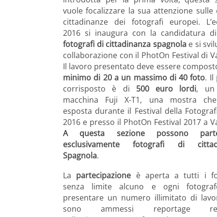
vuole focalizzare la sua attenzione sulle 
cittadinanze dei fotografi europei. L’e
2016 si inaugura con la candidatura di 
fotografi di cittadinanza spagnola
e si svi
collaborazione con il PhotOn Festival di V
Il lavoro presentato deve essere compos
minimo di 20 a un massimo di 40 foto
. Il
corrisposto è di
500 euro lordi
, un
macchina Fuji X-T1, una mostra che
esposta durante il Festival della Fotograf
2016 e presso il PhotOn Festival 2017 a Va
A questa sezione possono parte
esclusivamente fotografi di cittad
Spagnola
.
La
partecipazione
è aperta a tutti i fo
senza limite alcuno e ogni fotogra
presentare un numero illimitato di lavo
sono ammessi reportage reali