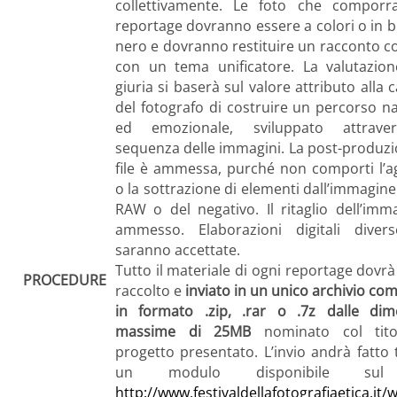
collettivamente. Le foto che comporr
reportage dovranno essere a colori o in b
nero e dovranno restituire un racconto c
con un tema unificatore. La valutazion
giuria si baserà sul valore attributo alla 
del fotografo di costruire un percorso na
ed emozionale, sviluppato attrave
sequenza delle immagini. La post-produzi
file è ammessa, purché non comporti l’a
o la sottrazione di elementi dall’immagine 
RAW o del negativo. Il ritaglio dell’imm
ammesso. Elaborazioni digitali diver
saranno accettate.
Tutto il materiale di ogni reportage dovrà
PROCEDURE
raccolto e
inviato in un unico archivio co
in formato .zip, .rar o .7z dalle dim
massime di 25MB
nominato col tito
progetto presentato. L’invio andrà fatto 
un modulo disponibile sul
http://www.festivaldellafotografiaetica.it