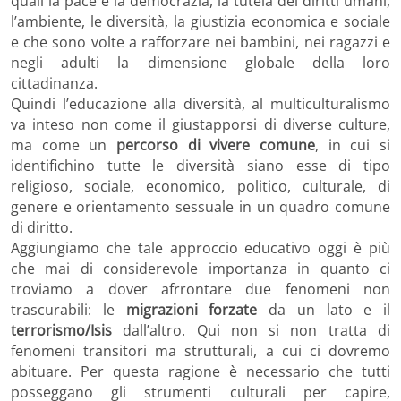
quali la pace e la democrazia, la tutela dei diritti umani,
l’ambiente, le diversità, la giustizia economica e sociale
e che sono volte a rafforzare nei bambini, nei ragazzi e
negli adulti la dimensione globale della loro
cittadinanza.
Quindi l’educazione alla diversità, al multiculturalismo
va inteso non come il giustapporsi di diverse culture,
ma come un
percorso di vivere comune
, in cui si
identifichino tutte le diversità siano esse di tipo
religioso, sociale, economico, politico, culturale, di
genere e orientamento sessuale in un quadro comune
di diritto.
Aggiungiamo che tale approccio educativo oggi è più
che mai di considerevole importanza in quanto ci
troviamo a dover afrrontare due fenomeni non
trascurabili: le
migrazioni forzate
da un lato e il
terrorismo/Isis
dall’altro. Qui non si non tratta di
fenomeni transitori ma strutturali, a cui ci dovremo
abituare. Per questa ragione è necessario che tutti
posseggano gli strumenti culturali per capire,