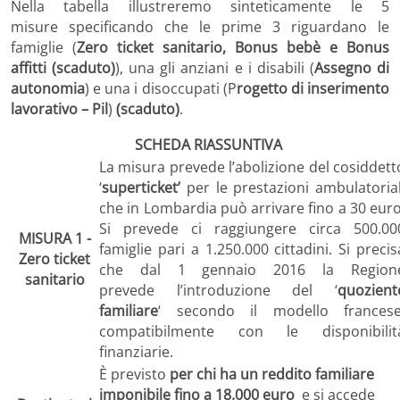
Nella tabella illustreremo sinteticamente le 5
misure specificando che le prime 3 riguardano le
famiglie (
Zero ticket sanitario, Bonus bebè e Bonus
affitti (scaduto)
), una gli anziani e i disabili (
Assegno di
autonomia
) e una i disoccupati (P
rogetto di inserimento
lavorativo – Pil
)
(scaduto)
.
SCHEDA RIASSUNTIVA
La misura prevede l’abolizione del cosiddett
‘
superticket’
per le prestazioni ambulatorial
che in Lombardia può arrivare fino a 30 euro
Si prevede ci raggiungere circa 500.00
MISURA 1 -
famiglie pari a 1.250.000 cittadini. Si precis
Zero ticket
che dal 1 gennaio 2016 la Region
sanitario
prevede l’introduzione del ‘
quozient
familiare
‘ secondo il modello francese
compatibilmente con le disponibilit
finanziarie.
È previsto
per chi ha un reddito familiare
imponibile fino a 18.000 euro
e si accede