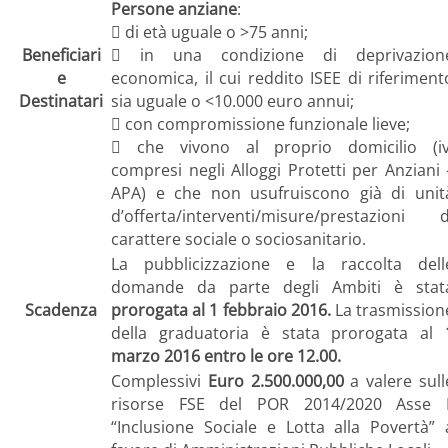
Persone anziane
:
 di età uguale o >75 anni;
Beneficiari
 in una condizione di deprivazion
e
economica, il cui reddito ISEE di riferiment
Destinatari
sia uguale o <10.000 euro annui;
 con compromissione funzionale lieve;
 che vivono al proprio domicilio (iv
compresi negli Alloggi Protetti per Anziani 
APA) e che non usufruiscono già di unit
d’offerta/interventi/misure/prestazioni d
carattere sociale o sociosanitario.
La pubblicizzazione e la raccolta dell
domande da parte degli Ambiti è stat
Scadenza
prorogata al 1 febbraio 2016.
La trasmission
della graduatoria è stata prorogata al
marzo 2016 entro le ore 12.00.
Complessivi
Euro 2.500.000,00
a valere sull
risorse FSE del POR 2014/2020 Asse I
“Inclusione Sociale e Lotta alla Povertà” 