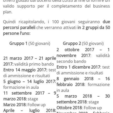
offerti guidati dai docenti della LUISS al fine di fornire un
valido supporto per il completamento del business
plan.
Quindi ricapitolando, i 100 giovani seguiranno
due
percorsi paralleli
che verranno attivati
in 2 gruppi da 50
persone l’uno:
Gruppo 1
(50 giovani)
Gruppo 2
(50 giovani)
2 ottobre 2017 – 1
novembre 2017
: validità
21 marzo 2017 – 21 aprile
secondo bando
2017:
validità primo bando
Entro 1 dicembre 2017
: test
Entro 14 maggio 2017:
test
di ammissione e risultati
di ammissione e risultati
8 gennaio 2018 – 16
5 giugno – 14 luglio 2017:
febbraio 2018
: formazione
formazione in aula
in aula
11 settembre 2017 – 9
5 marzo 2018 – 30
marzo 2018:
stage
settembre 2018
: stage
Marzo 2018:
Follow up
Ottobre 2018
: Follow up
Aprile – luglio 2018: