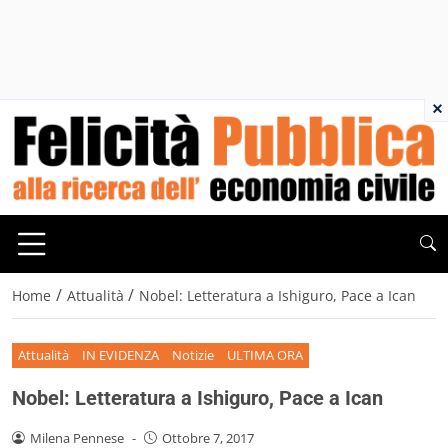
×
/
/
Home
Attualità
Nobel: Letteratura a Ishiguro, Pace a Ican
Attualità
IN EVIDENZA
Notizie
ULTIMA ORA
Nobel: Letteratura a Ishiguro, Pace a Ican
Milena Pennese
-
Ottobre 7, 2017