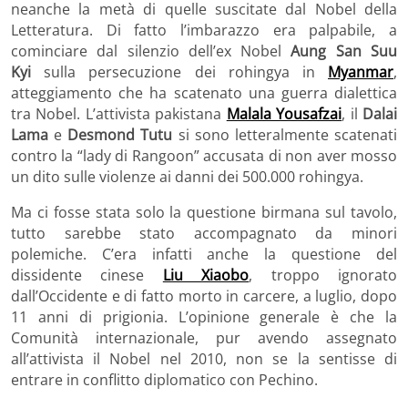
neanche la metà di quelle suscitate dal Nobel della
Letteratura. Di fatto l’imbarazzo era palpabile, a
cominciare dal silenzio dell’ex Nobel
Aung San Suu
Kyi
sulla persecuzione dei rohingya in
Myanmar
,
atteggiamento che ha scatenato una guerra dialettica
tra Nobel. L’attivista pakistana
Malala Yousafzai
, il
Dalai
Lama
e
Desmond Tutu
si sono letteralmente scatenati
contro la “lady di Rangoon” accusata di non aver mosso
un dito sulle violenze ai danni dei 500.000 rohingya.
Ma ci fosse stata solo la questione birmana sul tavolo,
tutto sarebbe stato accompagnato da minori
polemiche. C’era infatti anche la questione del
dissidente cinese
Liu Xiaobo
, troppo ignorato
dall’Occidente e di fatto morto in carcere, a luglio, dopo
11 anni di prigionia. L’opinione generale è che la
Comunità internazionale, pur avendo assegnato
all’attivista il Nobel nel 2010, non se la sentisse di
entrare in conflitto diplomatico con Pechino.