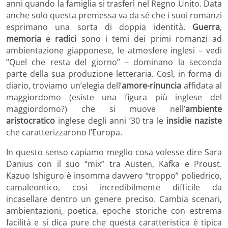
anni quando la famiglia si trasferì nel Regno Unito. Data
anche solo questa premessa va da sé che i suoi romanzi
esprimano una sorta di doppia identità.
Guerra
,
memoria
e
radici
sono i temi dei primi romanzi ad
ambientazione giapponese, le atmosfere inglesi – vedi
“Quel che resta del giorno” – dominano la seconda
parte della sua produzione letteraria. Così, in forma di
diario, troviamo un’elegia dell’
amore-rinuncia
affidata al
maggiordomo (esiste una figura più inglese del
maggiordomo?) che si muove nell’
ambiente
aristocratico
inglese degli anni ’30 tra le
insidie naziste
che caratterizzarono l’Europa.
In questo senso capiamo meglio cosa volesse dire Sara
Danius con il suo “mix” tra Austen, Kafka e Proust.
Kazuo Ishiguro è insomma davvero “troppo” poliedrico,
camaleontico, così incredibilmente difficile da
incasellare dentro un genere preciso. Cambia scenari,
ambientazioni, poetica, epoche storiche con estrema
facilità e si dica pure che questa caratteristica è tipica