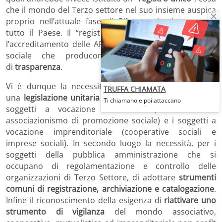
che il mondo del Terzo settore nel suo insieme auspica
proprio nell’attuale fase di Riforme che interessano
tutto il Paese. Il “registro unico” potrebbe garantire
l’accreditamento delle APS anche sulla base dell’utilità
sociale che producono e favorire meccanismi
di
trasparenza
.
Vi è dunque la necessità e l’urgenza di pervenire a
TRUFFA CHIAMATA
una
legislazione unitaria del settore
che regolamenti i
Ti chiamano e poi attaccano
soggetti a vocazione associativa (volontariato e
associazionismo di promozione sociale) e i soggetti a
vocazione imprenditoriale (cooperative sociali e
imprese sociali). In secondo luogo la necessità, per i
soggetti della pubblica amministrazione che si
occupano di regolamentazione e controllo delle
organizzazioni di Terzo Settore, di adottare
strumenti
comuni di registrazione
,
archiviazione e catalogazione
.
Infine il riconoscimento della esigenza di
riattivare uno
strumento di vigilanza
del mondo associativo,