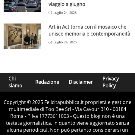
viaggio a giugno
Luglio 24, 2026
Art in Act torna con il mosaico che
unisce memoria e contemporaneità
Luglio 24, 2026
Chi
Privacy
Redazione
Disclaimer
siamo
Policy
Copyright © 2025 Felicitapubblica.it proprietà e gestione
multimediale di Too Bee Srl - Via Cavour 310 - 00184
Roma - P.Iva 17773611003 - Questo blog non è una
testata giornalistica, in quanto viene aggiornato senza
alcuna periodicità. Non può pertanto considerarsi un