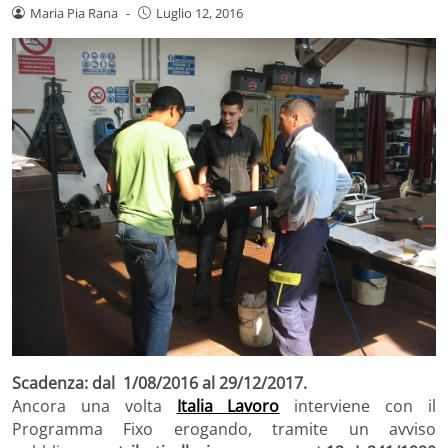
Maria Pia Rana
-
Luglio 12, 2016
Scadenza: dal 1/08/2016 al 29/12/2017.
Ancora una volta
Italia Lavoro
interviene con il
Programma Fixo erogando, tramite un avviso