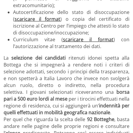
extracomunitario);
Autocertificazione dello stato di disoccupazione
(
scaricare il format
) o copia del certificato di
iscrizione al Centro per l’impiego che attesti lo stato
di disoccupazione/inoccupazione;
Curriculum vitae (
scaricare il format
) con
l’autorizzazione al trattamento dei dati.
La
selezione dei candidati
ritenuti idonei spetta alla
Bottega che si impegnerà a rendere noti i criteri di
selezione adottati, secondo i principi della trasparenza,
e non spetterà a Italia Lavoro che invece non svolgerà
alcun ruolo, diretto o indiretto, nella procedura
selettiva. I giovani selezionati riceveranno una
borsa
pari a 500 euro lordi al mese
per i tirocini effettuati nella
regione di residenza, cui si aggiungerà un’
indennità per
quelli effettuati in mobilità geografica nazionale
.
Per quel che riguarda la scelta delle
92 Botteghe
, basta
andare nelle pagine delle proprie regioni e consultare
l’
elenco
predisposto. Potranno così essere individuati