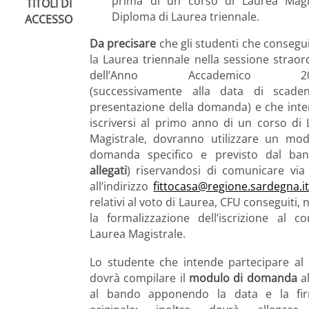
prima di un corso di Laurea Magis
TITOLI DI
Diploma di Laurea triennale.
ACCESSO
Da precisare
che gli studenti che conseg
la Laurea triennale nella sessione straor
dell’Anno Accademico 201
(successivamente alla data di scade
presentazione della domanda) e che int
iscriversi al primo anno di un corso di
Magistrale, dovranno utilizzare un mod
domanda specifico e previsto dal ba
allegati
) riservandosi di comunicare via 
all’indirizzo
fittocasa@regione.sardegna.i
relativi al voto di Laurea, CFU conseguiti,
la formalizzazione dell’iscrizione al c
Laurea Magistrale.
Lo studente che intende partecipare al
dovrà compilare il
modulo di domanda
al
al bando apponendo la data e la fi