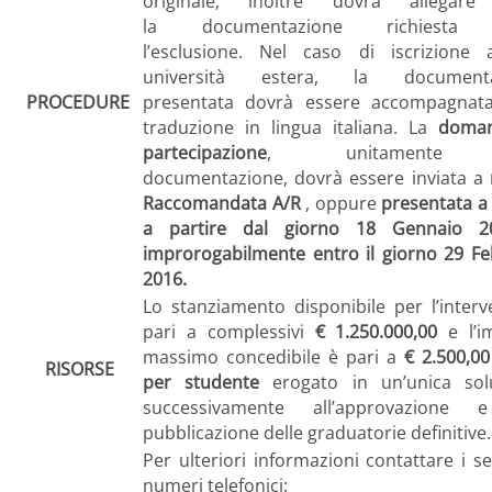
originale; inoltre dovrà allegare
la documentazione richiesta
l’esclusione. Nel caso di iscrizione
università estera, la documenta
PROCEDURE
presentata dovrà essere accompagnata
traduzione in lingua italiana. La
doman
partecipazione
, unitamente 
documentazione, dovrà essere inviata a
Raccomandata A/R
, oppure
presentata 
a partire dal giorno 18 Gennaio 2
improrogabilmente entro il giorno 29 Fe
2016.
Lo stanziamento disponibile per l’inter
pari a complessivi
€ 1.250.000,00
e l’i
massimo concedibile è pari a
€ 2.500,00
RISORSE
per studente
erogato in un’unica sol
successivamente all’approvazione 
pubblicazione delle graduatorie definitive.
Per ulteriori informazioni contattare i s
numeri telefonici: