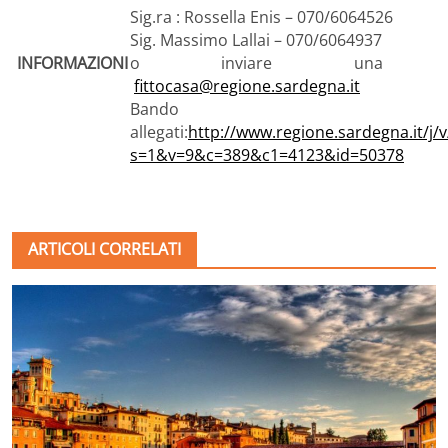
Sig.ra : Rossella Enis – 070/6064526
Sig. Massimo Lallai – 070/6064937
INFORMAZIONI
o inviare una m
fittocasa@regione.sardegna.it
Bando 
allegati:
http://www.regione.sardegna.it/j/
s=1&v=9&c=389&c1=4123&id=50378
ARTICOLI CORRELATI