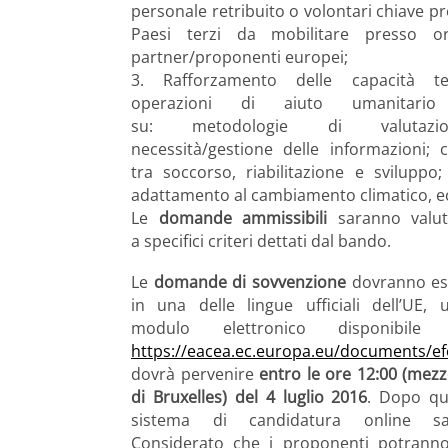
personale retribuito o volontari chiave pr
Paesi terzi da mobilitare presso org
partner/proponenti europei;
3. Rafforzamento delle capacità t
operazioni di aiuto umanitario 
su: metodologie di valutazi
necessità/gestione delle informazioni; 
tra soccorso, riabilitazione e sviluppo;
adattamento al cambiamento climatico, e
Le
domande ammissibili
saranno valut
a specifici criteri dettati dal bando.
Le
domande di sovvenzione
dovranno es
in una delle lingue ufficiali dell’UE, u
modulo elettronico disponibile all
https://eacea.ec.europa.eu/documents/e
dovrà pervenire
entro le ore 12:00 (mez
di Bruxelles) del 4 luglio 2016
. Dopo que
sistema di candidatura online sa
Considerato che i proponenti potrann