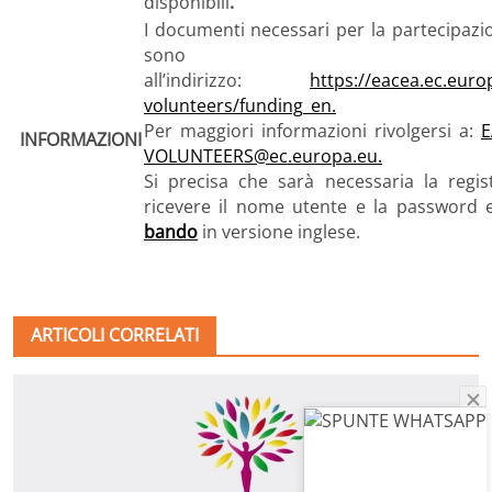
disponibili
.
I documenti necessari per la partecipazi
sono reperi
all’indirizzo:
https://eacea.ec.euro
volunteers/funding_en.
Per maggiori informazioni rivolgersi a:
E
INFORMAZIONI
VOLUNTEERS@ec.europa.eu.
Si precisa che sarà necessaria la regis
ricevere il nome utente e la password e 
bando
in versione inglese.
ARTICOLI CORRELATI