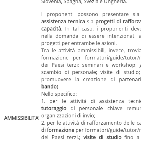
Slovenia, Spagna, Svezia e Ungheria.
I proponenti possono presentare si
assistenza tecnica
sia
progetti di raffor
capacità
. In tal caso, i proponenti dev
nella domanda di essere intenzionati 
progetti per entrambe le azioni.
Tra le attività ammissibili, invece, trov
formazione per formatori/guide/tutor/mo
dei Paesi terzi; seminari e workshop; 
scambio di personale; visite di studio; 
promuovere la creazione di partenaria
bando
)
Nello specifico:
1. per le attività di assistenza tecn
tutoraggio
di personale chiave remun
organizzazioni di invio;
AMMISSIBILITA’
2. per le attività di rafforzamento delle c
di formazione
per formatori/guide/tutor/m
dei Paesi terzi.;
visite di studio
fino a