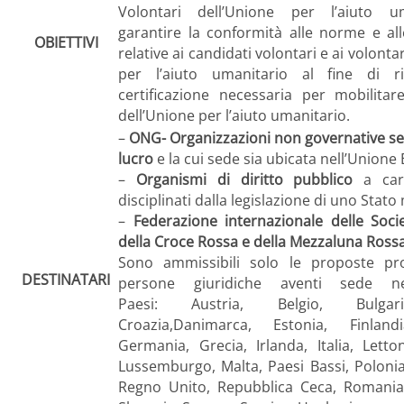
Volontari dell’Unione per l’aiuto u
garantire la conformità alle norme e al
OBIETTIVI
relative ai candidati volontari e ai volonta
per l’aiuto umanitario al fine di ri
certificazione necessaria per mobilitare
dell’Unione per l’aiuto umanitario.
–
ONG- Organizzazioni non governative se
lucro
e la cui sede sia ubicata nell’Unione
–
Organismi di diritto pubblico
a cara
disciplinati dalla legislazione di uno Stat
–
Federazione internazionale delle Soci
della Croce Rossa e della Mezzaluna Ross
Sono ammissibili solo le proposte pr
DESTINATARI
persone giuridiche aventi sede ne
Paesi: Austria, Belgio, Bulgar
Croazia,Danimarca, Estonia, Finlandi
Germania, Grecia, Irlanda, Italia, Letton
Lussemburgo, Malta, Paesi Bassi, Polonia
Regno Unito, Repubblica Ceca, Romania,