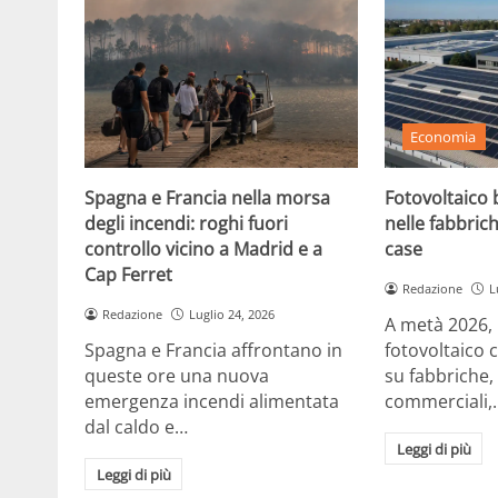
Economia
Spagna e Francia nella morsa
Fotovoltaico b
degli incendi: roghi fuori
nelle fabbrich
controllo vicino a Madrid e a
case
Cap Ferret
Redazione
L
Redazione
Luglio 24, 2026
A metà 2026, in
Spagna e Francia affrontano in
fotovoltaico 
queste ore una nuova
su fabbriche,
emergenza incendi alimentata
commerciali,
dal caldo e…
Leggi di più
Leggi di più