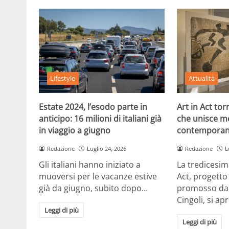
Lifestyle
Attualità
Estate 2024, l’esodo parte in
Art in Act to
anticipo: 16 milioni di italiani già
che unisce m
in viaggio a giugno
contemporan
Redazione
Luglio 24, 2026
Redazione
L
Gli italiani hanno iniziato a
La tredicesim
muoversi per le vacanze estive
Act, progetto
già da giugno, subito dopo…
promosso dal
Cingoli, si ap
Leggi di più
Leggi di più