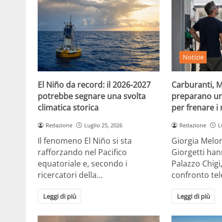
Notizie
El Niño da record: il 2026-2027
Carburanti, M
potrebbe segnare una svolta
preparano un
climatica storica
per frenare i 
Redazione
Luglio 25, 2026
Redazione
L
Il fenomeno El Niño si sta
Giorgia Melon
rafforzando nel Pacifico
Giorgetti han
equatoriale e, secondo i
Palazzo Chigi
ricercatori della…
confronto te
Leggi di più
Leggi di più