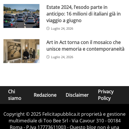
Estate 2024, l’esodo parte in
anticipo: 16 milioni di italiani già in
viaggio a giugno
Luglio 24, 2026
Art in Act torna con il mosaico che
unisce memoria e contemporaneità
Luglio 24, 2026
Chi
Privacy
Redazione
Disclaimer
siamo
Policy
Copyright © 2025 Felicitapubblica.it proprietà e gestione
multimediale di Too Bee Srl - Via Cavour 310 - 00184
Roma - P.Iva 17773611003 - Questo blog non è una