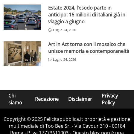
Estate 2024, l’esodo parte in
anticipo: 16 milioni di italiani già in
viaggio a giugno
Luglio 24, 2026
Art in Act torna con il mosaico che
unisce memoria e contemporaneità
Luglio 24, 2026
Chi
Privacy
Redazione
Disclaimer
siamo
Policy
Copyright © 2025 Felicitapubblica.it proprietà e gestione
multimediale di Too Bee Srl - Via Cavour 310 - 00184
Roma - P.Iva 17773611003 - Questo blog non è una