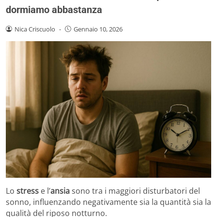
dormiamo abbastanza
Nica Criscuolo
-
Gennaio 10, 2026
Lo
stress
e l’
ansia
sono tra i maggiori disturbatori del
sonno, influenzando negativamente sia la quantità sia la
qualità del riposo notturno.