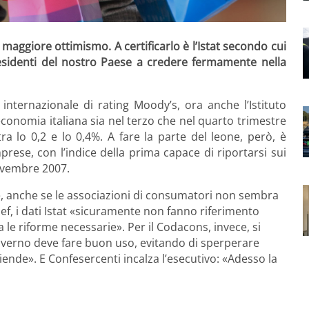
n maggiore ottimismo. A certificarlo è l’Istat secondo cui
esidenti del nostro Paese a credere fermamente nella
 internazionale di rating Moody’s, ora anche l’Istituto
economia italiana sia nel terzo che nel quarto trimestre
ra lo 0,2 e lo 0,4%. A fare la parte del leone, però, è
prese, con l’indice della prima capace di riportarsi sui
ovembre 2007.
e, anche se le associazioni di consumatori non sembra
f, i dati Istat «sicuramente non fanno riferimento
na le riforme necessarie». Per il Codacons, invece, si
l Governo deve fare buon uso, evitando di sperperare
ziende». E Confesercenti incalza l’esecutivo: «Adesso la