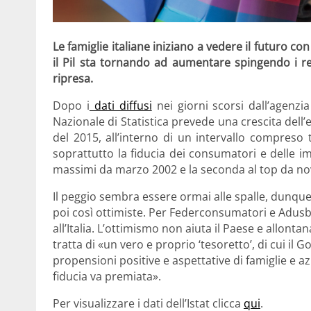
Le famiglie italiane iniziano a vedere il futuro co
il Pil sta tornando ad aumentare spingendo i r
ripresa.
Dopo i
dati diffusi
nei giorni scorsi dall’agenzia
Nazionale di Statistica prevede una crescita dell’
del 2015, all’interno di un intervallo compreso t
soprattutto la fiducia dei consumatori e delle im
massimi da marzo 2002 e la seconda al top da n
Il peggio sembra essere ormai alle spalle, dunqu
poi così ottimiste. Per Federconsumatori e Adusbe
all’Italia. L’ottimismo non aiuta il Paese e allonta
tratta di «un vero e proprio ‘tesoretto’, di cui i
propensioni positive e aspettative di famiglie e a
fiducia va premiata».
Per visualizzare i dati dell’Istat clicca
qui
.