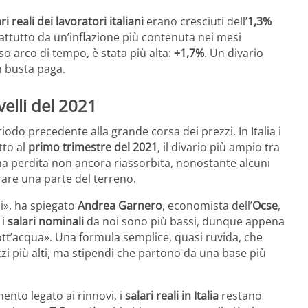
ri reali dei lavoratori italiani
erano cresciuti dell’
1,3%
rattutto da un’inflazione più contenuta nei mesi
so arco di tempo, è stata più alta:
+1,7%
. Un divario
n busta paga.
ivelli del 2021
riodo precedente alla grande corsa dei prezzi. In Italia i
tto al
primo trimestre del 2021
, il divario più ampio tra
 una perdita non ancora riassorbita, nonostante alcuni
are una parte del terreno.
esi», ha spiegato
Andrea Garnero
, economista dell’
Ocse
,
 i
salari nominali
da noi sono più bassi, dunque appena
sott’acqua». Una formula semplice, quasi ruvida, che
zzi più alti, ma stipendi che partono da una base più
nto legato ai rinnovi, i
salari reali in Italia
restano