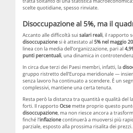
tratta soltanto di una statistica macroeconomica: i
scelte quotidiane, spesso rinviate.
Disoccupazione al 5%, ma il quadr
Accanto alle difficoltà sui
salari reali
, il rapporto 
disoccupazione
si è attestato al
5% nel maggio 2
linea con la media dell’organizzazione, pari al
4,9
punti percentuali
, una dinamica in controtendenz
In circa due terzi dei Paesi membri, infatti, la
diso
gruppo ristretto dell’Europa meridionale — insi
senza lavoro ha continuato a scendere. È un segna
complessivi, mantiene una certa tenuta.
Resta però la distanza tra quantità e qualità del la
forti. Il rapporto
Ocse
mette proprio questo punto 
disoccupazione
, ma non riesce ancora a trasforma
finché l’
inflazione
continuerà a muoversi più rapid
parziale, esposto alla prossima risalita dei prezzi.