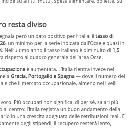
ncide su affitti, mutui, spesa alimentare, bollette. Su
o resta diviso
segnala però un dato positivo per l’Italia: il
tasso di
026
, un minimo per la serie indicata dall’Ocse e quasi in
%
. Nell’ultimo anno il tasso italiano è diminuito di
1,5
a rispetto al quadro generale dell’area Ocse.
ccupazione
è aumentata. L’Italia rientra invece nel
eme a
Grecia, Portogallo e Spagna
— dove il numero dei
le che il mercato occupazionale, almeno nei livelli
voro. Più occupati non significa, di per sé, salari più
al centro: l’Italia registra un buon andamento della
rlo in una crescita adeguata delle retribuzioni reali. E
amente degli stipendi, il recupero resterà lento,