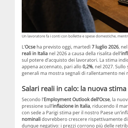
Un lavoratore fa i conti con bollette e spese domestiche, mentre
L’
Ocse
ha previsto oggi, martedì
7 luglio 2026
, ne
reali in Italia
nel 2026 a causa della risalita dell’
inf
sul potere d’acquisto dei lavoratori. La stima ind
appena accennato, pari allo
0,2%
, nel 2027. Sull
generali ma mostra segnali di rallentamento nei ri
Salari reali in calo: la nuova stima 
Secondo l’
Employment Outlook dell’Ocse
, la nuo
pressione sull’
inflazione in Italia
, riducendo il ma
con sede a Parigi stima per il nostro Paese un’inf
nominali
dovrebbero crescere rispettivamente di 
dunque negativo: i prezzi corrono più delle retrib