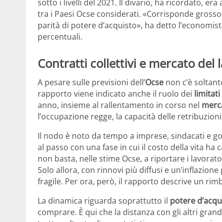
sotto i livelli del 2021. Il divario, ha ricordato, era
tra i Paesi Ocse considerati. «Corrisponde gros
parità di potere d’acquisto», ha detto l’economi
percentuali.
Contratti collettivi e mercato del 
A pesare sulle previsioni dell’
Ocse
non c’è soltanto
rapporto viene indicato anche il ruolo dei
limitati
anno, insieme al rallentamento in corso nel
merca
l’occupazione regge, la capacità delle retribuzion
Il nodo è noto da tempo a imprese, sindacati e go
al passo con una fase in cui il costo della vita h
non basta, nelle stime Ocse, a riportare i lavoratori 
Solo allora, con rinnovi più diffusi e un’inflazion
fragile. Per ora, però, il rapporto descrive un ri
La dinamica riguarda soprattutto il
potere d’acqu
comprare. È qui che la distanza con gli altri grand