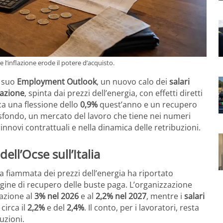
 l’inflazione erode il potere d’acquisto.
l suo
Employment Outlook
, un nuovo calo dei
salari
lazione
, spinta dai prezzi dell’energia, con effetti diretti
ica una flessione dello
0,9%
quest’anno e un recupero
o sfondo, un mercato del lavoro che tiene nei numeri
nnovi contrattuali e nella dinamica delle retribuzioni.
dell’Ocse sull’Italia
va fiammata dei prezzi dell’energia ha riportato
rgine di recupero delle buste paga. L’organizzazione
lazione al
3% nel 2026
e al
2,2% nel 2027
, mentre i
salari
circa il
2,2%
e del
2,4%
. Il conto, per i lavoratori, resta
uzioni.