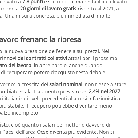
 arrivato a
7-8 punti
e si è ridotto, ma resta il più elevato
so modo a
20 giorni di lavoro gratis
rispetto al 2021, a
sta. Una misura concreta, più immediata di molte
lavoro frenano la ripresa
 la nuova pressione dell’energia sui prezzi. Nel
 rinnovi dei contratti collettivi
attesi per il prossimo
to del lavoro
. In altre parole, anche quando
i di recuperare potere d’acquisto resta debole.
verno: la crescita dei
salari nominali
non riesce a stare
a cambiato scala. L’aumento previsto del
2,4% nel 2027
italiani sui livelli precedenti alla crisi inflazionistica.
e più stabile, il recupero potrebbe diventare meno
mbalzo incompleto.
isto
, cioè quanto i salari permettono davvero di
i Paesi dell’area Ocse diventa più evidente. Non si