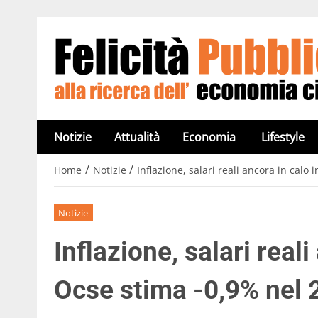
Notizie
Attualità
Economia
Lifestyle
/
/
Home
Notizie
Inflazione, salari reali ancora in calo 
Notizie
Inflazione, salari reali
Ocse stima -0,9% nel 