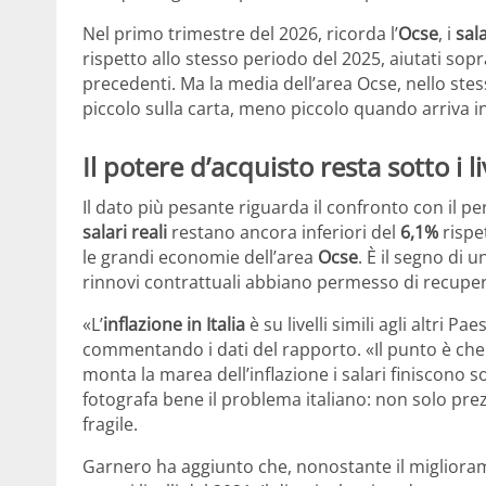
Nel primo trimestre del 2026, ricorda l’
Ocse
, i
sala
rispetto allo stesso periodo del 2025, aiutati sop
precedenti. Ma la media dell’area Ocse, nello stes
piccolo sulla carta, meno piccolo quando arriva i
Il potere d’acquisto resta sotto i l
Il dato più pesante riguarda il confronto con il pe
salari reali
restano ancora inferiori del
6,1%
rispe
le grandi economie dell’area
Ocse
. È il segno di
rinnovi contrattuali abbiano permesso di recuper
«L’
inflazione in Italia
è su livelli simili agli altri Pa
commentando i dati del rapporto. «Il punto è che
monta la marea dell’inflazione i salari finiscono 
fotografa bene il problema italiano: non solo pre
fragile.
Garnero ha aggiunto che, nonostante il migliorame