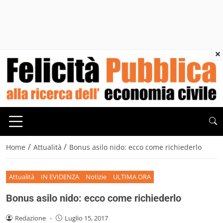
×
/
/
Home
Attualità
Bonus asilo nido: ecco come richiederlo
Attualità
IN EVIDENZA
Notizie
ULTIMA ORA
Bonus asilo nido: ecco come richiederlo
Redazione
-
Luglio 15, 2017