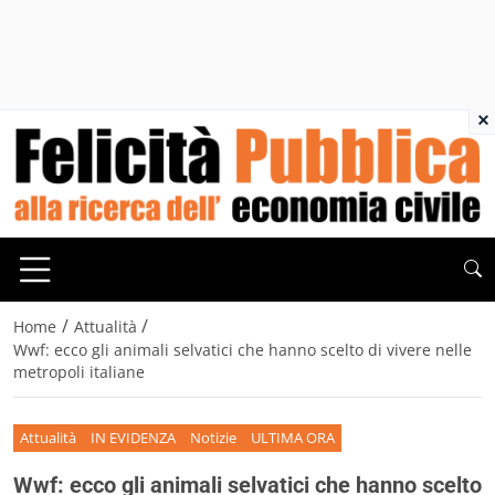
×
/
/
Home
Attualità
Wwf: ecco gli animali selvatici che hanno scelto di vivere nelle
metropoli italiane
Attualità
IN EVIDENZA
Notizie
ULTIMA ORA
Wwf: ecco gli animali selvatici che hanno scelto