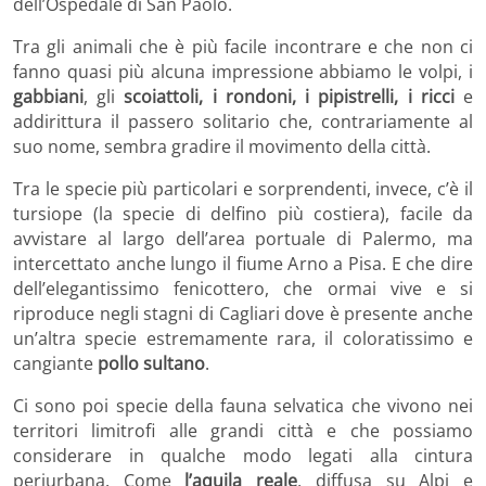
dell’Ospedale di San Paolo.
Tra gli animali che è più facile incontrare e che non ci
fanno quasi più alcuna impressione abbiamo le volpi, i
gabbiani
, gli
scoiattoli, i rondoni, i pipistrelli, i ricci
e
addirittura il passero solitario che, contrariamente al
suo nome, sembra gradire il movimento della città.
Tra le specie più particolari e sorprendenti, invece, c’è il
tursiope (la specie di delfino più costiera), facile da
avvistare al largo dell’area portuale di Palermo, ma
intercettato anche lungo il fiume Arno a Pisa. E che dire
dell’elegantissimo fenicottero, che ormai vive e si
riproduce negli stagni di Cagliari dove è presente anche
un’altra specie estremamente rara, il coloratissimo e
cangiante
pollo sultano
.
Ci sono poi specie della fauna selvatica che vivono nei
territori limitrofi alle grandi città e che possiamo
considerare in qualche modo legati alla cintura
periurbana. Come
l’aquila reale
, diffusa su Alpi e