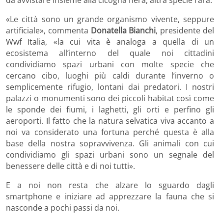
da avvistare insieme alla cicogna nera, altra specie rara.
«Le città sono un grande organismo vivente, seppure
artificiale», commenta
Donatella Bianchi
, presidente del
Wwf Italia, «la cui vita è analoga a quella di un
ecosistema all’interno del quale noi cittadini
condividiamo spazi urbani con molte specie che
cercano cibo, luoghi più caldi durante l’inverno o
semplicemente rifugio, lontani dai predatori. I nostri
palazzi o monumenti sono dei piccoli habitat così come
le sponde dei fiumi, i laghetti, gli orti e perfino gli
aeroporti. Il fatto che la natura selvatica viva accanto a
noi va considerato una fortuna perché questa è alla
base della nostra sopravvivenza. Gli animali con cui
condividiamo gli spazi urbani sono un segnale del
benessere delle città e di noi tutti».
E a noi non resta che alzare lo sguardo dagli
smartphone e iniziare ad apprezzare la fauna che si
nasconde a pochi passi da noi.