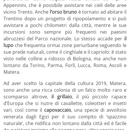
Appennini, che è possibile avvistare nei cieli delle aree
vicino Trento. Anche
l’orso bruno
è tornato ad abitare il
Trentino dopo un progetto di ripopolamento e si può
avvistare a pochi chilometri dalla città, mentre le sue
incursioni sono sempre più frequenti nei paesini
abruzzesi del Parco nazionale. Lo stesso accade per
il
lupo
che frequenta ormai zone periurbane seguendo le
sue prede naturali, come il cinghiale e il capriolo: è stato
visto nelle colline a ridosso di Bologna, ma anche non
lontano da Torino, Parma, Forlì, Lucca, Roma, Ascoli e
Matera.
Ad aver scelto la capitale della cultura 2019, Matera,
sono anche una ricca colonia di un falco molto raro e
scomparso altrove,
il grillaio
, il più piccolo rapace
d’Europa che si nutre di cavallette, coleotteri e insetti
vari, così come il
capovaccaio
, una specie di avvoltoio
venerata dagli Egizi per il suo compito di ‘spazzino
naturale’, che nidifica non lontano dalla città ed è facile