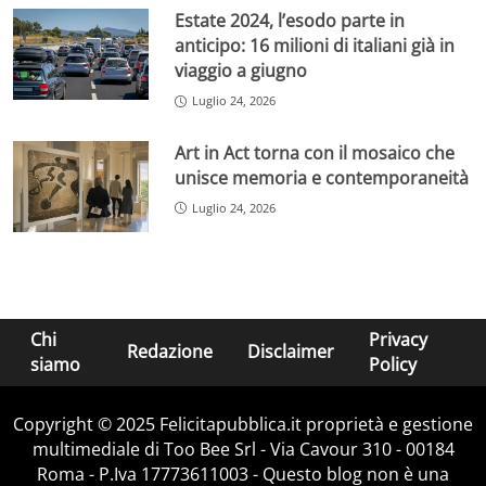
Estate 2024, l’esodo parte in
anticipo: 16 milioni di italiani già in
viaggio a giugno
Luglio 24, 2026
Art in Act torna con il mosaico che
unisce memoria e contemporaneità
Luglio 24, 2026
Chi
Privacy
Redazione
Disclaimer
siamo
Policy
Copyright © 2025 Felicitapubblica.it proprietà e gestione
multimediale di Too Bee Srl - Via Cavour 310 - 00184
Roma - P.Iva 17773611003 - Questo blog non è una