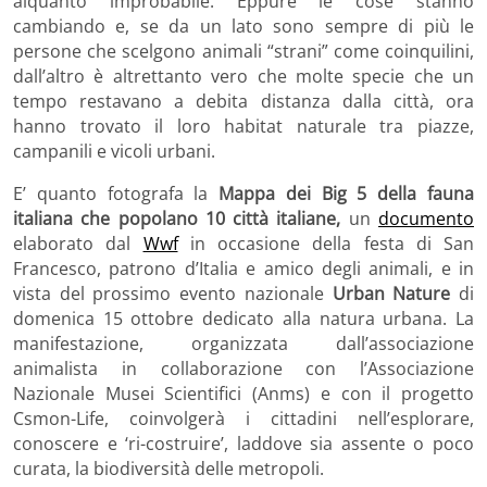
alquanto improbabile. Eppure le cose stanno
cambiando e, se da un lato sono sempre di più le
persone che scelgono animali “strani” come coinquilini,
dall’altro è altrettanto vero che molte specie che un
tempo restavano a debita distanza dalla città, ora
hanno trovato il loro habitat naturale tra piazze,
campanili e vicoli urbani.
E’ quanto fotografa la
Mappa dei Big 5 della fauna
italiana che popolano 10 città italiane,
un
documento
elaborato dal
Wwf
in occasione della festa di San
Francesco, patrono d’Italia e amico degli animali, e in
vista del prossimo evento nazionale
Urban Nature
di
domenica 15 ottobre dedicato alla natura urbana. La
manifestazione, organizzata dall’associazione
animalista in collaborazione con l’Associazione
Nazionale Musei Scientifici (Anms) e con il progetto
Csmon-Life, coinvolgerà i cittadini nell’esplorare,
conoscere e ‘ri-costruire’, laddove sia assente o poco
curata, la biodiversità delle metropoli.