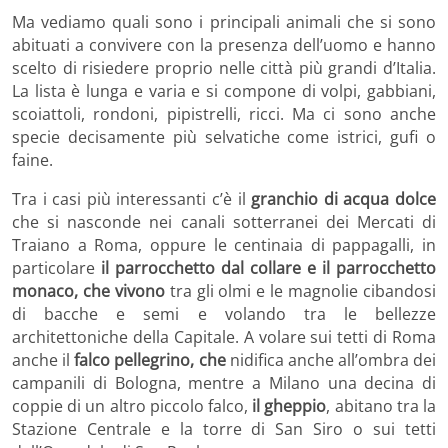
Ma vediamo quali sono i principali animali che si sono
abituati a convivere con la presenza dell’uomo e hanno
scelto di risiedere proprio nelle città più grandi d’Italia.
La lista è lunga e varia e si compone di volpi, gabbiani,
scoiattoli, rondoni, pipistrelli, ricci. Ma ci sono anche
specie decisamente più selvatiche come istrici, gufi o
faine.
Tra i casi più interessanti c’è il
granchio di acqua dolce
che si nasconde nei canali sotterranei dei Mercati di
Traiano a Roma, oppure le centinaia di pappagalli, in
particolare
il parrocchetto dal collare e il parrocchetto
monaco, che vivono
tra gli olmi e le magnolie cibandosi
di bacche e semi e volando tra le bellezze
architettoniche della Capitale. A volare sui tetti di Roma
anche il
falco pellegrino, che
nidifica anche all’ombra dei
campanili di Bologna, mentre a Milano una decina di
coppie di un altro piccolo falco,
il gheppio
, abitano tra la
Stazione Centrale e la torre di San Siro o sui tetti