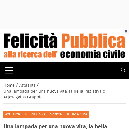
×
/
/
Home
Attualità
Una lampada per una nuova vita, la bella iniziativa di
Arjowiggins Graphic
Attualità
IN EVIDENZA
Notizie
ULTIMA ORA
Una lampada per una nuova vita, la bella