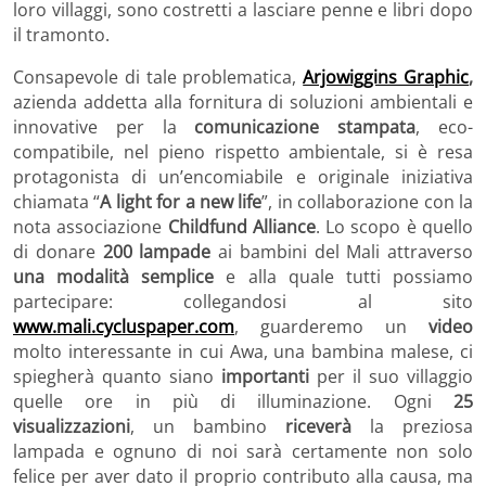
loro villaggi, sono costretti a lasciare penne e libri dopo
il tramonto.
Consapevole di tale problematica,
Arjowiggins Graphic
,
azienda addetta alla fornitura di soluzioni ambientali e
innovative per la
comunicazione stampata
, eco-
compatibile, nel pieno rispetto ambientale, si è resa
protagonista di un’encomiabile e originale iniziativa
chiamata “
A light for a new life
”, in collaborazione con la
nota associazione
Childfund Alliance
. Lo scopo è quello
di donare
200 lampade
ai bambini del Mali attraverso
una modalità semplice
e alla quale tutti possiamo
partecipare: collegandosi al sito
www.mali.cycluspaper.com
, guarderemo un
video
molto interessante in cui Awa, una bambina malese, ci
spiegherà quanto siano
importanti
per il suo villaggio
quelle ore in più di illuminazione. Ogni
25
visualizzazioni
, un bambino
riceverà
la preziosa
lampada e ognuno di noi sarà certamente non solo
felice per aver dato il proprio contributo alla causa, ma