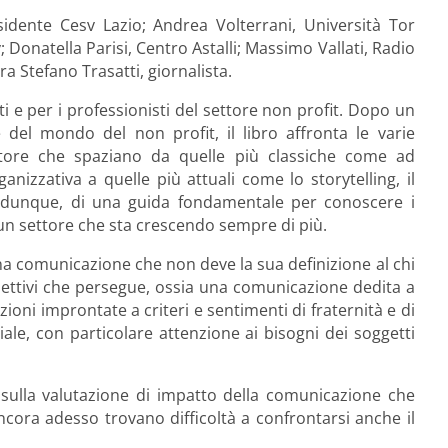
sidente Cesv Lazio; Andrea Volterrani, Università Tor
 Donatella Parisi, Centro Astalli; Massimo Vallati, Radio
 Stefano Trasatti, giornalista.
ti e per i professionisti del settore non profit. Dopo un
e del mondo del non profit, il libro affronta le varie
ttore che spaziano da quelle più classiche come ad
nizzativa a quelle più attuali come lo storytelling, il
ta, dunque, di una guida fondamentale per conoscere i
i un settore che sta crescendo sempre di più.
na comunicazione che non deve la sua definizione al chi
obiettivi che persegue, ossia una comunicazione dedita a
zioni improntate a criteri e sentimenti di fraternità e di
ale, con particolare attenzione ai bisogni dei soggetti
o sulla valutazione di impatto della comunicazione che
cora adesso trovano difficoltà a confrontarsi anche il