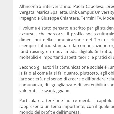
All’incontro interverranno: Paola Capoleva, pre
Vergata; Marica Spalletta, Link Campus University;
Impegno e Giuseppe Chiantera, Termini Tv. Modera
Il volume è stato pensato e scritto per gli studen
excursus che percorre il profilo socio-cultural
dimensioni della comunicazione del Terzo se
esempio l’ufficio stampa e la comunicazione orga
fund raising, e i nuovi media digitali. Si trat
molteplici e importanti aspetti teorici e pratici d
Secondo gli autori la comunicazione sociale è «u
la fa o al come la si fa, quanto, piuttosto, agli 
fare società, nel senso di creare e diffondere rela
comunanza, di eguaglianza e di sostenibilità soci
vulnerabili e svantaggiati».
Particolare attenzione inoltre merita il capitol
rappresenta un tema importante, con il quale an
mondo del profit e dell’impresa.