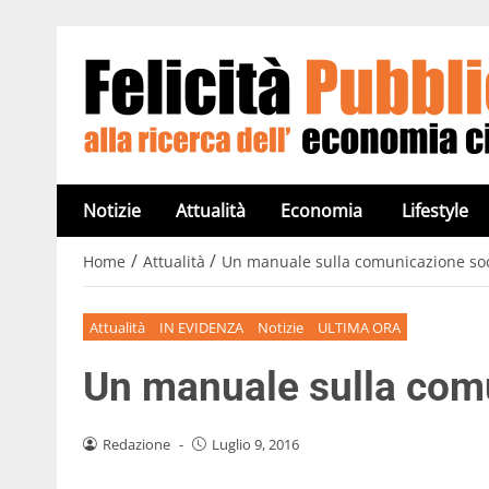
Notizie
Attualità
Economia
Lifestyle
/
/
Home
Attualità
Un manuale sulla comunicazione soc
Attualità
IN EVIDENZA
Notizie
ULTIMA ORA
Un manuale sulla com
Redazione
-
Luglio 9, 2016