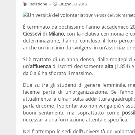
Redazione
-
Giugno 30, 2016
Università del volontariat
È terminato da pochissimo l’anno accademico 20
Ciessevi di Milano,
con la relativa cerimonia e 
determinazione, hanno concluso il loro percor
anche un tirocinio da svolgersi in un’associazione. 
Si è trattato di un anno denso, dalle molteplici
un’
affluenza
di iscritti decisamente
alta
(1.854) e
da 0 a 6 ha sfiorato il massimo.
Due su tre gli studenti di genere femminile, m
facente parte di un’organizzazione. Se l’ann
attualmente la cifra risulta addirittura quadrupli
parla di come il volontariato non venga più viss
buoni sentimenti, ma soprattutto come
possi
necessaria una formazione attenta e specifica.
Nel frattempo le sedi dell’Università del volont