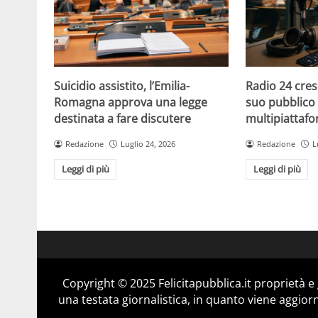
Suicidio assistito, l’Emilia-
Radio 24 cres
Romagna approva una legge
suo pubblico 
destinata a fare discutere
multipiattaf
Redazione
Luglio 24, 2026
Redazione
L
Leggi di più
Leggi di più
Copyright © 2025 Felicitapubblica.it proprietà 
una testata giornalistica, in quanto viene aggior