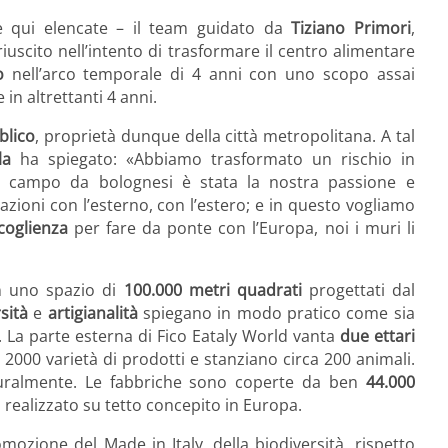
re qui elencate – il team guidato da
Tiziano Primori
,
iuscito nell’intento di trasformare il centro alimentare
o
nell’arco temporale di 4 anni con uno scopo assai
in altrettanti 4 anni.
blico
, proprietà dunque della città metropolitana. A tal
la
ha spiegato: «Abbiamo trasformato un rischio in
 campo da bolognesi è stata la nostra passione e
lazioni con l’esterno, con l’estero; e in questo vogliamo
coglienza
per fare da ponte con l’Europa, noi i muri li
 in uno spazio di
100.000 metri quadrati
progettati dal
sità
e
artigianalità
spiegano in modo pratico come sia
à. La parte esterna di Fico Eataly World vanta
due ettari
 2000 varietà di prodotti e stanziano circa 200 animali.
aturalmente. Le fabbriche sono coperte da ben
44.000
 realizzato su tetto concepito in Europa.
ozione del Made in Italy, della biodiversità, rispetto