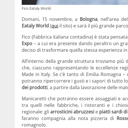
Fico Eataly World
Domani, 15 novembre, a
Bologna
, nell’area de
Eataly World
(
qui
il sito) e sarà il più grande pa
Fico (Fabbrica italiana contadina) è stata pensata
Expo
– a cui era presente dando peraltro un gran
deciso di trasformare quella stessa esperienza i
All’interno della grande struttura troviamo più 
che, ciascuno rappresentando le eccellenze regi
Made in Italy. Se c’è tanto di Emilia Romagna – c
potranno ripercorrere i gusti e i sapori di tutto l
dei prodotti
, a partire dalla lavorazione delle mat
Manicaretti che potranno essere assaggiati e acq
tra quelli nelle fabbriche, i ristoranti e i ch
regionale: gli
arrosticini abruzzesi
e
piatti sardi d
faranno compagnia alla nota pizzeria di
Ross
romagnolo.