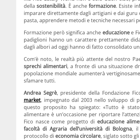
della
sostenibilità
. È anche
formazione
. Esiste i
imparare direttamente dagli artigiani e dai guru
pasta, apprendere metodi e tecniche necessari pe
Formazione però significa anche
educazione
e Fi
padiglioni hanno un carattere prettamente didat
dagli albori ad oggi hanno di fatto consolidato un
Com’è noto, le realtà più attente del nostro 
sprechi alimentari
, a fronte di una situazione 
popolazione mondiale aumenterà vertiginosamen
sfamare tutti.
Andrea Segrè
, presidente della Fondazione Fic
market
, impegnato dal 2003 nello sviluppo di pro
questo proposito ha spiegato: «Tutto è stato 
alimentare è un’occasione per riportare l’atten
Fico nasce come progetto di
educazione alime
facoltà di Agraria dell’università di Bologna
, i
protocollo di
economia circolare
, siglato sotto g