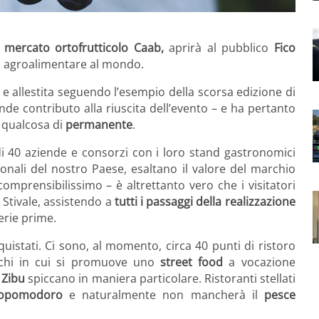
l
mercato ortofrutticolo Caab,
aprirà al pubblico
Fico
rco agroalimentare al mondo.
 e allestita seguendo l’esempio della scorsa edizione di
de contributo alla riuscita dell’evento – e ha pertanto
n qualcosa di
permanente
.
di 40 aziende e consorzi con i loro stand gastronomici
onali del nostro Paese, esaltano il valore del marchio
omprensibilissimo – è altrettanto vero che i visitatori
o Stivale, assistendo a
tutti i passaggi
della realizzazione
erie prime.
uistati. Ci sono, al momento, circa 40 punti di ristoro
ioschi in cui si promuove uno
street food
a vocazione
i Zibu
spiccano in maniera particolare. Ristoranti stellati
opomodoro
e naturalmente non mancherà il
pesce