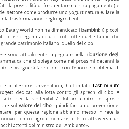
nfatti la possibilità di frequentare corsi (a pagamento) e
 del settore come produrre uno yogurt naturale, fare la
r la trasformazione degli ingredienti.
co Eataly World non ha dimenticato i
bambini
: 6 piccoli
tico e spiegano ai più piccoli tutte quelle tappe che
 grande patrimonio italiano, quello del cibo.
Paese sono attualmente impegnate nella
riduzione degli
drammatica che ci spiega come nei prossimi decenni la
te e bisognerà fare i conti con l’enorme problema di
o e professore universitario, ha fondato
Last minute
getti dedicati alla lotta contro gli sprechi di cibo. A
fatto per la sostenibilità: lottare contro lo spreco
zione sul
valore del cibo
, quindi facciamo prevenzione.
ntare
, per questa ragione abbiamo messo in rete la
l nuovo centro agroalimentare, e Fico attraverso un
li occhi attenti del ministro dell’Ambiente».