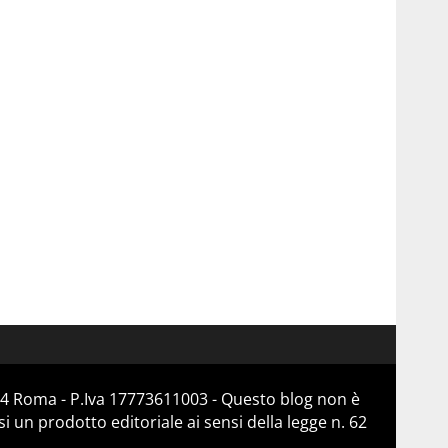
184 Roma - P.Iva 17773611003 - Questo blog non è
 un prodotto editoriale ai sensi della legge n. 62