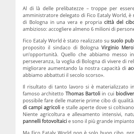
Al di là delle prelibatezze – troppe per esse
amministratore delegato di Fico Eataly World, è r
di Bologna in una vera e propria
città del cib
ambizioso: accogliere almeno 6 milioni di persone 
Fico Eataly World è stato realizzato su
suolo pub
proposito il sindaco di Bologna
Virginio Mero
un’opportunità. Quello che abbiamo messo in
perseveranza, la voglia di Bologna di vivere di re
migliorare aumentando la nostra capacità di
ac
abbiamo abbattuti il secolo scorso».
Il risultato di tanto lavoro si è materializzato
famoso architetto
Thomas Bartoli
in cui
biodiver
possibile fare delle materie prime cibo di qualit
di campi agricoli
e stalle aperte dove si coltivano
Niente agricoltura e allevamento intensivi, n
pannelli fotovoltaici
e sono il più grande impianto
Ma Fico Eataly World non è solo buon cibo, prom