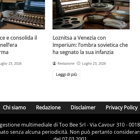
ce e consolida il
Loznitsa a Venezia con
nell’era
Imperium: l’ombra sovietica che
orma
ha segnato la sua infanzia
uglio 23, 2026
Redazione
Luglio 23, 2026
Leggi di più
Chi siamo
Redazione
Disclaimer
Privacy Policy
e gestione multimediale di Too Bee Srl - Via Cavour 310 - 00
nato senza alcuna periodicità. Non può pertanto considerarsi
del 07.03.2001