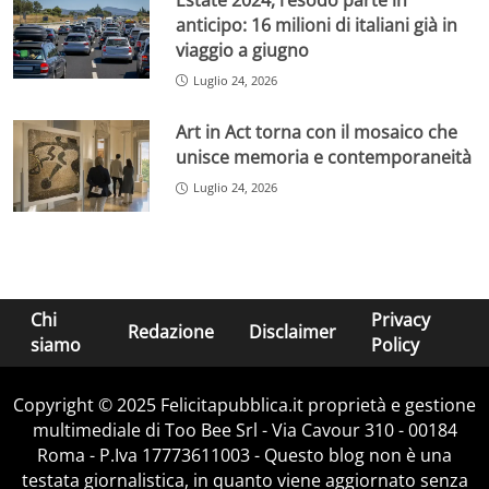
anticipo: 16 milioni di italiani già in
viaggio a giugno
Luglio 24, 2026
Art in Act torna con il mosaico che
unisce memoria e contemporaneità
Luglio 24, 2026
Chi
Privacy
Redazione
Disclaimer
siamo
Policy
Copyright © 2025 Felicitapubblica.it proprietà e gestione
multimediale di Too Bee Srl - Via Cavour 310 - 00184
Roma - P.Iva 17773611003 - Questo blog non è una
testata giornalistica, in quanto viene aggiornato senza