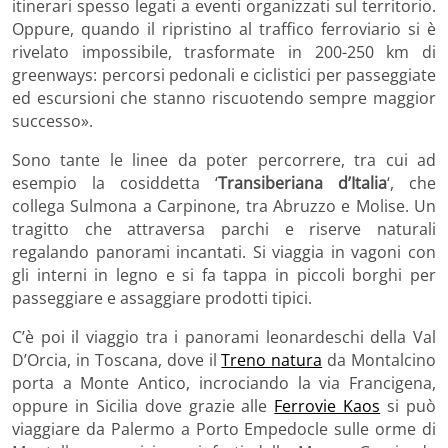
itinerari spesso legati a eventi organizzati sul territorio.
Oppure, quando il ripristino al traffico ferroviario si è
rivelato impossibile, trasformate in 200-250 km di
greenways: percorsi pedonali e ciclistici per passeggiate
ed escursioni che stanno riscuotendo sempre maggior
successo».
Sono tante le linee da poter percorrere, tra cui ad
esempio la cosiddetta ‘
Transiberiana d’Italia
‘, che
collega Sulmona a Carpinone, tra Abruzzo e Molise. Un
tragitto che attraversa parchi e riserve naturali
regalando panorami incantati. Si viaggia in vagoni con
gli interni in legno e si fa tappa in piccoli borghi per
passeggiare e assaggiare prodotti tipici.
C’è poi il viaggio tra i panorami leonardeschi della Val
D’Orcia, in Toscana, dove il
Treno natura
da Montalcino
porta a Monte Antico, incrociando la via Francigena,
oppure in Sicilia dove grazie alle
Ferrovie Kaos
si può
viaggiare da Palermo a Porto Empedocle sulle orme di