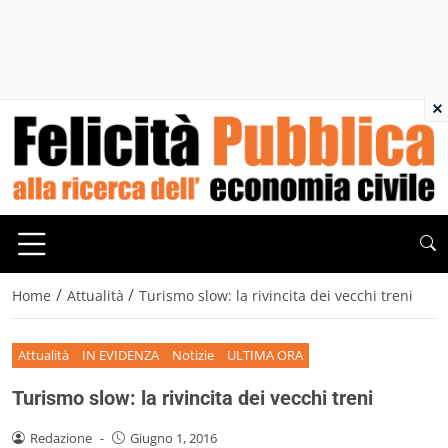
×
/
/
Home
Attualità
Turismo slow: la rivincita dei vecchi treni
Attualità
IN EVIDENZA
Notizie
ULTIMA ORA
Turismo slow: la rivincita dei vecchi treni
Redazione
-
Giugno 1, 2016