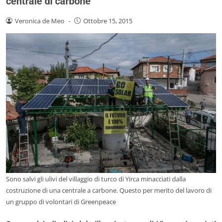
centrale di carbone
Veronica de Meo
-
Ottobre 15, 2015
Sono salvi gli ulivi del villaggio di turco di Yirca minacciati dalla
costruzione di una centrale a carbone. Questo per merito del lavoro di
un gruppo di volontari di Greenpeace