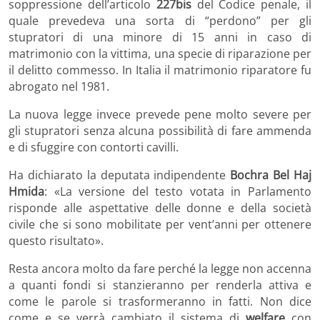
soppressione dell’articolo
227bis
del Codice penale, il
quale prevedeva una sorta di “perdono” per gli
stupratori di una minore di 15 anni in caso di
matrimonio con la vittima, una specie di riparazione per
il delitto commesso. In Italia il matrimonio riparatore fu
abrogato nel 1981.
La nuova legge invece prevede pene molto severe per
gli stupratori senza alcuna possibilità di fare ammenda
e di sfuggire con contorti cavilli.
Ha dichiarato la deputata indipendente
Bochra Bel Haj
Hmida
: «La versione del testo votata in Parlamento
risponde alle aspettative delle donne e della società
civile che si sono mobilitate per vent’anni per ottenere
questo risultato».
Resta ancora molto da fare perché la legge non accenna
a quanti fondi si stanzieranno per renderla attiva e
come le parole si trasformeranno in fatti. Non dice
come e se verrà cambiato il sistema di
welfare
con