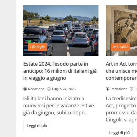
Lifestyle
Attualità
Estate 2024, l’esodo parte in
Art in Act to
anticipo: 16 milioni di italiani già
che unisce m
in viaggio a giugno
contemporan
Redazione
Luglio 24, 2026
Redazione
L
Gli italiani hanno iniziato a
La tredicesim
muoversi per le vacanze estive
Act, progetto
già da giugno, subito dopo…
promosso dal
Cingoli, si ap
Leggi di più
Leggi di più