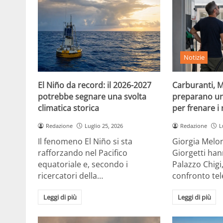
Notizie
El Niño da record: il 2026-2027
Carburanti, M
potrebbe segnare una svolta
preparano un
climatica storica
per frenare i 
Redazione
Luglio 25, 2026
Redazione
L
Il fenomeno El Niño si sta
Giorgia Melon
rafforzando nel Pacifico
Giorgetti han
equatoriale e, secondo i
Palazzo Chigi
ricercatori della…
confronto te
Leggi di più
Leggi di più