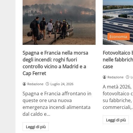
Economia
Spagna e Francia nella morsa
Fotovoltaico b
degli incendi: roghi fuori
nelle fabbrich
controllo vicino a Madrid e a
case
Cap Ferret
Redazione
L
Redazione
Luglio 24, 2026
A metà 2026, in
Spagna e Francia affrontano in
fotovoltaico 
queste ore una nuova
su fabbriche,
emergenza incendi alimentata
commerciali,
dal caldo e…
Leggi di più
Leggi di più