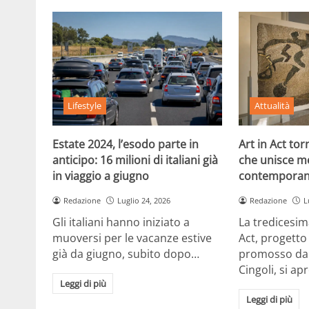
Lifestyle
Attualità
Estate 2024, l’esodo parte in
Art in Act to
anticipo: 16 milioni di italiani già
che unisce m
in viaggio a giugno
contemporan
Redazione
Luglio 24, 2026
Redazione
L
Gli italiani hanno iniziato a
La tredicesim
muoversi per le vacanze estive
Act, progetto
già da giugno, subito dopo…
promosso dal
Cingoli, si ap
Leggi di più
Leggi di più