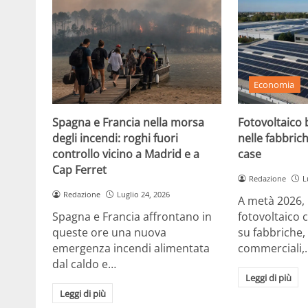
Economia
Spagna e Francia nella morsa
Fotovoltaico b
degli incendi: roghi fuori
nelle fabbrich
controllo vicino a Madrid e a
case
Cap Ferret
Redazione
L
Redazione
Luglio 24, 2026
A metà 2026, in
Spagna e Francia affrontano in
fotovoltaico 
queste ore una nuova
su fabbriche,
emergenza incendi alimentata
commerciali,
dal caldo e…
Leggi di più
Leggi di più