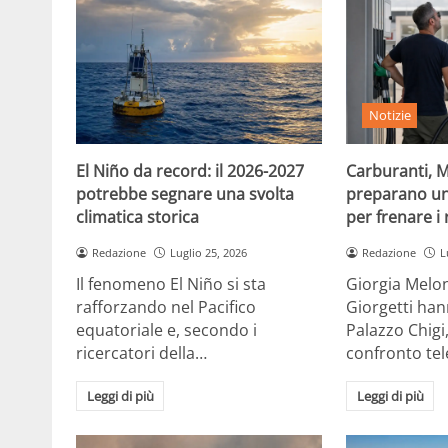
Notizie
El Niño da record: il 2026-2027
Carburanti, M
potrebbe segnare una svolta
preparano un
climatica storica
per frenare i 
Redazione
Luglio 25, 2026
Redazione
L
Il fenomeno El Niño si sta
Giorgia Melon
rafforzando nel Pacifico
Giorgetti han
equatoriale e, secondo i
Palazzo Chigi
ricercatori della…
confronto te
Leggi di più
Leggi di più