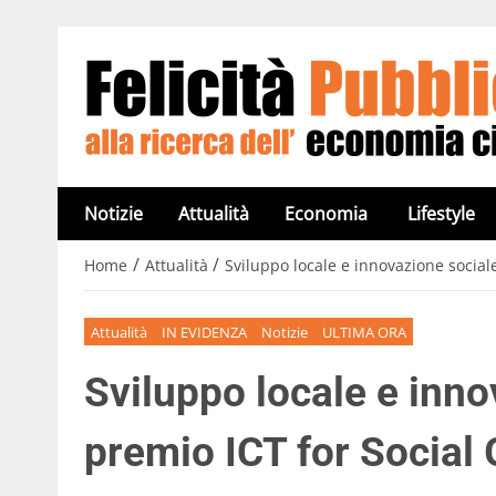
Notizie
Attualità
Economia
Lifestyle
/
/
Home
Attualità
Sviluppo locale e innovazione sociale
Attualità
IN EVIDENZA
Notizie
ULTIMA ORA
Sviluppo locale e inno
premio ICT for Social