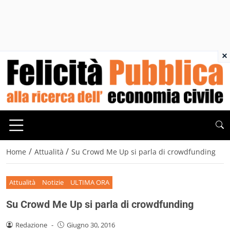
×
/
/
Home
Attualità
Su Crowd Me Up si parla di crowdfunding
Attualità
Notizie
ULTIMA ORA
Su Crowd Me Up si parla di crowdfunding
Redazione
-
Giugno 30, 2016