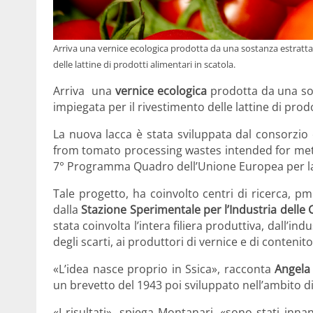
Arriva una vernice ecologica prodotta da una sostanza estratta 
delle lattine di prodotti alimentari in scatola.
Arriva una
vernice ecologica
prodotta da una sos
impiegata per il rivestimento delle lattine di prodo
La nuova lacca è stata sviluppata dal consorzi
from tomato processing wastes intended for metal
7° Programma Quadro dell’Unione Europea per la 
Tale progetto, ha coinvolto centri di ricerca, pm
dalla
Stazione Sperimentale per l’Industria delle 
stata coinvolta l’intera filiera produttiva, dall’
degli scarti, ai produttori di vernice e di contenitori
«L’idea nasce proprio in Ssica», racconta
Angela
un brevetto del 1943 poi sviluppato nell’ambito d
«I risultati», spiega Montanari, «sono stati inna