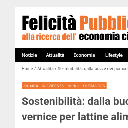
Notizie
Attualità
Economia
Lifestyle
/
/
Home
Attualità
Sostenibilità: dalla bucce dei pomod
Attualità
IN EVIDENZA
Notizie
ULTIMA ORA
Sostenibilità: dalla b
vernice per lattine ali