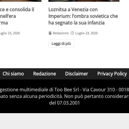
ce e consolida il
Loznitsa a Venezia con
nell’era
Imperium: l’ombra sovietica che
orma
ha segnato la sua infanzia
uglio 23, 2026
Redazione
Luglio 23, 2026
Leggi di più
Chi siamo
Redazione
Disclaimer
Privacy Policy
e gestione multimediale di Too Bee Srl - Via Cavour 310 - 00
nato senza alcuna periodicità. Non può pertanto considerarsi
del 07.03.2001