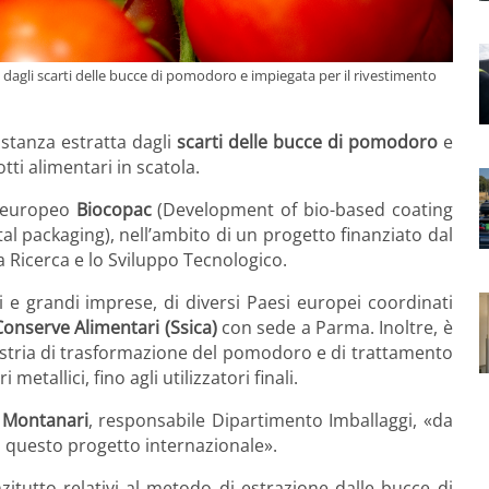
dagli scarti delle bucce di pomodoro e impiegata per il rivestimento
tanza estratta dagli
scarti delle bucce di pomodoro
e
tti alimentari in scatola.
o europeo
Biocopac
(Development of bio-based coating
 packaging), nell’ambito di un progetto finanziato dal
Ricerca e lo Sviluppo Tecnologico.
i e grandi imprese, di diversi Paesi europei coordinati
Conserve Alimentari (Ssica)
con sede a Parma. Inoltre, è
industria di trasformazione del pomodoro e di trattamento
 metallici, fino agli utilizzatori finali.
 Montanari
, responsabile Dipartimento Imballaggi, «da
i questo progetto internazionale».
nzitutto relativi al metodo di estrazione dalle bucce di