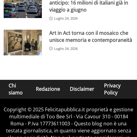
anticipo: 16 milioni di italiani già in
viaggio a giugno
Luglio 24, 2026
Art in Act torna con il mosaico che
unisce memoria e contemporaneità
Luglio 24, 2026
Chi
Privacy
Redazione
Disclaimer
siamo
Policy
Copyright © 2025 Felicitapubblica.it proprietà e gestione
multimediale di Too Bee Srl - Via Cavour 310 - 00184
Roma - P.Iva 17773611003 - Questo blog non è una
testata giornalistica, in quanto viene aggiornato senza