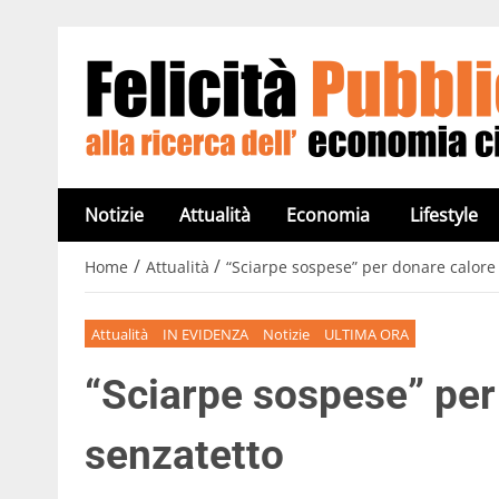
Notizie
Attualità
Economia
Lifestyle
/
/
Home
Attualità
“Sciarpe sospese” per donare calore 
Attualità
IN EVIDENZA
Notizie
ULTIMA ORA
“Sciarpe sospese” per
senzatetto