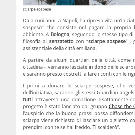
sciarpe sospese
Da alcuni anni, a Napoli, ha ripreso vita un’inizia
sospeso” che consiste nel pagare la propria
abbiente. A
Bologna
, seguendo lo stesso tipo di
filosofia ai
senzatetto
con “
sciarpe sospese
” , 
assistenziale della città emiliana.
A partire da alcuni quartieri della città, come 
cittadina -, verranno lasciate
in dono
delle sciarpe
e saranno presto costretti a fare i conti con le ri
I primi a donare le sciarpe sospese, che verr
dell’iniziativa, saranno gli stessi Guardian angel
tutti
attraverso una donazione. Esattamente com
progetto è stato lanciato dal gruppo
Chase the C
l’auspicio che la buona prassi possa diffondersi
sciarpa viene richiesto di lasciare un biglietto 
prendimi con te se hai freddo. Ti scalderò”.