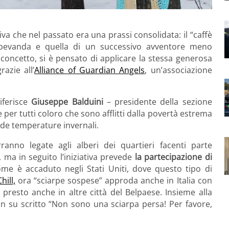
tiva che nel passato era una prassi consolidata: il “caffè
 bevanda e quella di un successivo avventore meno
 concetto, si è pensato di applicare la stessa generosa
grazie all’
Alliance of Guardian Angels
, un’associazione
riferisce
Giuseppe Balduini
– presidente della sezione
 per tutti coloro che sono afflitti dalla povertà estrema
gide temperature invernali.
anno legate agli alberi dei quartieri facenti parte
s, ma in seguito l’iniziativa prevede
la partecipazione di
e è accaduto negli Stati Uniti, dove questo tipo di
hill,
ora “sciarpe sospese” approda anche in Italia con
 presto anche in altre città del Belpaese. Insieme alla
con su scritto “Non sono una sciarpa persa! Per favore,