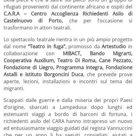
rifugiati provenienti dal continente africano e ospiti del
C.A.R.A – Centro Accoglienza Richiedenti Asilo di
Castelnuovo di Porto,
che per l’occasione si
trasformano in attori teatrali.
Lo spettacolo teatrale rientra in un più ampio progetto
dal nome
“Teatro in fuga”,
promosso da
Artestudio
in
collaborazione con
MIBACT, Bando Migrarti,
Cooperativa Auxilium, Teatro Di Roma, Cane Pezzato,
Fondazione di Liegro, Programma Integra,
Fondazione
Astalli e
Istituto Borgoncini Duca
, che prevede prove
aperte, lezioni, installazioni e incontri sul tema dei
migranti.
Scappati dalle guerre e dalla miseria dei propri Paesi
d’origine, sbarcati a Lampedusa dopo lunghi ed
estenuanti viaggi a bordo di barconi di fortuna, i
richiedenti asilo del CARA hanno intrapreso un nuovo
ed entusiasmante viaggio guidati dal regista Vannuccini
che per un anno li ha seguiti, consigliati, aiutati a