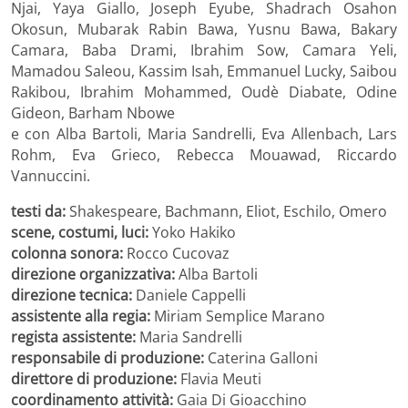
Njai, Yaya Giallo, Joseph Eyube, Shadrach Osahon
Okosun, Mubarak Rabin Bawa, Yusnu Bawa, Bakary
Camara, Baba Drami, Ibrahim Sow, Camara Yeli,
Mamadou Saleou, Kassim Isah, Emmanuel Lucky, Saibou
Rakibou, Ibrahim Mohammed, Oudè Diabate, Odine
Gideon, Barham Nbowe
e con Alba Bartoli, Maria Sandrelli, Eva Allenbach, Lars
Rohm, Eva Grieco, Rebecca Mouawad, Riccardo
Vannuccini.
testi da:
Shakespeare, Bachmann, Eliot, Eschilo, Omero
scene, costumi, luci:
Yoko Hakiko
colonna sonora:
Rocco Cucovaz
direzione organizzativa:
Alba Bartoli
direzione tecnica:
Daniele Cappelli
assistente alla regia:
Miriam Semplice Marano
regista assistente:
Maria Sandrelli
responsabile di produzione:
Caterina Galloni
direttore di produzione:
Flavia Meuti
coordinamento attività:
Gaia Di Gioacchino