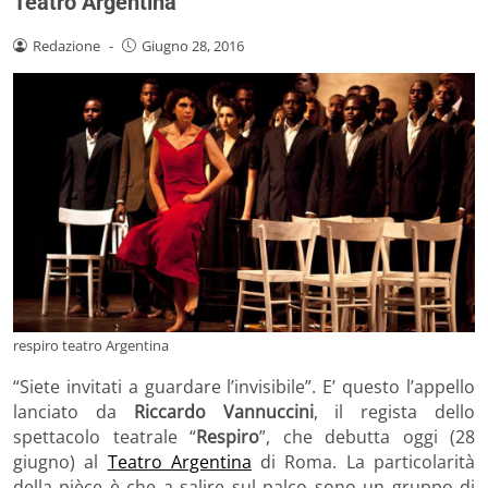
Teatro Argentina
Redazione
-
Giugno 28, 2016
respiro teatro Argentina
“Siete invitati a guardare l’invisibile”. E’ questo l’appello
lanciato da
Riccardo Vannuccini
, il regista dello
spettacolo teatrale “
Respiro
”, che debutta oggi (28
giugno) al
Teatro Argentina
di Roma. La particolarità
della pièce è che a salire sul palco sono un gruppo di