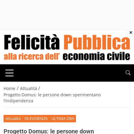
×
/
/
Home
Attualità
Progetto Domus: le persone down sperimentano
l’indipendenza
Attualità
IN EVIDENZA
ULTIMA ORA
Progetto Domus: le persone down