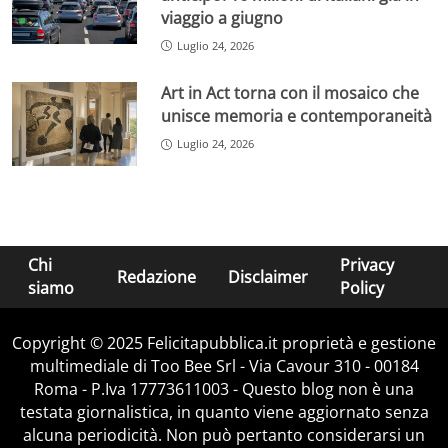
viaggio a giugno
Luglio 24, 2026
Art in Act torna con il mosaico che
unisce memoria e contemporaneità
Luglio 24, 2026
Chi
Privacy
Redazione
Disclaimer
siamo
Policy
Copyright © 2025 Felicitapubblica.it proprietà e gestione
multimediale di Too Bee Srl - Via Cavour 310 - 00184
Roma - P.Iva 17773611003 - Questo blog non è una
testata giornalistica, in quanto viene aggiornato senza
alcuna periodicità. Non può pertanto considerarsi un