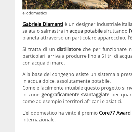
eliodomestico
Gabriele Diamanti
è un designer industriale ital
salata o salmastra in
acqua potabile
sfruttando
l
pianeta attraverso un particolare apparecchio,
l
Si tratta di un
distillatore
che per funzionare non
particolari; arriva a produrre fino a 5 litri di acq
con acqua di mare.
Alla base del congegno esiste un sistema a press
in acqua dolce, assolutamente potabile.
Come è facilmente intuibile questo progetto si ri
in zone
geograficamente svantaggiate
per quant
come ad esempio i territori africani e asiatici.
L’eliodomestico ha vinto il premio
Core77 Award f
internazionale.