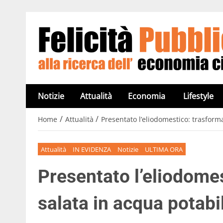
Notizie
Attualità
Economia
Lifestyle
/
/
Home
Attualità
Presentato l’eliodomestico: trasform
Attualità
IN EVIDENZA
Notizie
ULTIMA ORA
Presentato l’eliodomes
salata in acqua potabi