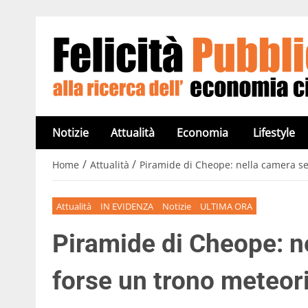
Notizie
Attualità
Economia
Lifestyle
/
/
Home
Attualità
Piramide di Cheope: nella camera se
Attualità
IN EVIDENZA
Notizie
ULTIMA ORA
Piramide di Cheope: n
forse un trono meteori