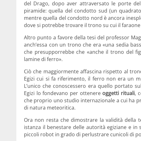
del Drago, dopo aver attraversato le porte del 
piramide: quella del condotto sud (un quadrato
mentre quella del condotto nord è ancora inespl
dove si potrebbe trovare il trono su cui il faraone
Altro punto a favore della tesi del professor Ma
anch’essa con un trono che era «una sedia bassa,
che presupporrebbe che «anche il trono del fig
lamine di ferro».
Ciò che maggiormente affascina rispetto al trono
Egizi cui si fa riferimento, il ferro non era un ma
L’unico che conoscessero era quello portato sull
Egizi lo fondevano per ottenere
oggetti rituali
, 
che proprio uno studio internazionale a cui ha pr
di natura meteoritica.
Ora non resta che dimostrare la validità della 
istanza il benestare delle autorità egiziane e in
piccoli robot in grado di perlustrare cunicoli di p