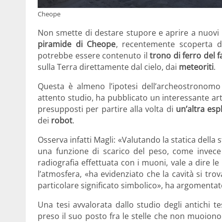
Cheope
Non smette di destare stupore e aprire a nuovi e
piramide di Cheope
, recentemente scoperta da
potrebbe essere contenuto il
trono di ferro del 
sulla Terra direttamente dal cielo, dai
meteoriti
.
Questa è almeno l’ipotesi dell’archeostronom
attento studio, ha pubblicato un interessante art
presupposti per partire alla volta di
un’altra esp
dei
robot
.
Osserva infatti Magli: «Valutando la statica dell
una funzione di scarico del peso, come invece 
radiografia effettuata con i muoni, vale a dire le
l’atmosfera, «ha evidenziato che la cavità si tr
particolare significato simbolico», ha argomenta
Una tesi avvalorata dallo studio degli antichi 
preso il suo posto fra le stelle che non muoiono 