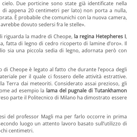
cielo. Due porticine sono state già identificate nella
 di appena 20 centimetri per lato) non porta a nulla,
orata. È probabile che comunichi con la nuova camera,
 avrebbe dovuto sedersi fra le stelle».
gli riguarda la madre di Cheope,
la regina Hetepheres I
,
 fatta di legno di cedro ricoperto di lamine d’oro». Il
lio sia una piccola sedia di legno, adornata però con
 di Cheope è legato al fatto che durante l’epoca degli
teriale per il quale ci fossero delle attività estrattive.
a Terra dai meteoriti. Considerato assai prezioso, gli
come ad esempio la
lama del pugnale di Tutankhamon
eso parte il Politecnico di Milano ha dimostrato essere
tesi del professor Magli ma per farlo occorre in prima
 secondo luogo un attento lavoro basato sull’utilizzo di
ochi centimetri.