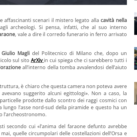
 affascinanti scenari il mistero legato alla
cavità nella
gli archeologi. Si pensa, infatti, che al suo interno
faraone
, vale a dire il corredo funerario in ferro arrivato
o
Giulio Magli
del Politecnico di Milano che, dopo un
icolo sul sito
ArXiv
in cui spiega che ci sarebbero tutti i
lorazione
all’interno della tomba avvalendosi dell’aiuto
a struttura, è chiaro che questa camera non poteva avere
avevano suggerito alcuni egittologi». Non a caso, la
 particelle prodotte dallo scontro dei raggi cosmici con
ova lungo l’asse nord-sud della piramide e questo ha un
to l’archeostronomo.
testi secondo cui «l’anima del faraone defunto avrebbe
mai, quelle circumpolari delle costellazioni dell’Orsa e