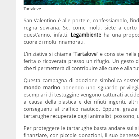
Tartalove
San Valentino è alle porte e, confessiamolo, l’in
regna sovrana. Se, come molti, siete a corto 
quest’anno, infatti,
Legambiente
ha una propost
cuore di molti innamorati.
L’iniziativa si chiama “
Tartalove
” e consiste nella 
ferita o ricoverata presso un rifugio. Un gesto 
che ti permetterà di contribuire alle cure e alla t
Questa campagna di adozione simbolica soster
mondo marino
ponendo uno sguardo privilegiat
esemplari di testuggine vengono catturati accid
a causa della plastica e dei rifiuti ingeriti, 
conseguenti al traffico nautico. Eppure, grazie 
tartarughe recuperate dagli animalisti possono, u
Per proteggere le tartarughe basta andare sul s
finanziare, con piccole donazioni, il suo beness