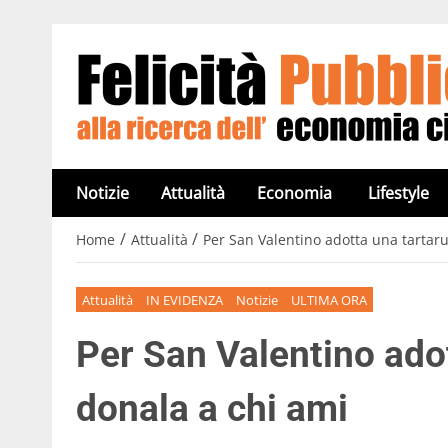
Notizie
Attualità
Economia
Lifestyle
/
/
Home
Attualità
Per San Valentino adotta una tartar
Attualità
IN EVIDENZA
Notizie
ULTIMA ORA
Per San Valentino ado
donala a chi ami