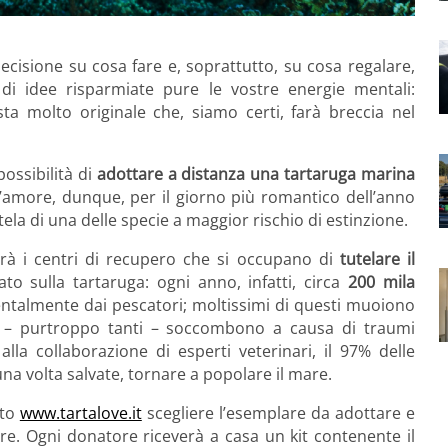
decisione su cosa fare e, soprattutto, su cosa regalare,
di idee risparmiate pure le vostre energie mentali:
a molto originale che, siamo certi, farà breccia nel
possibilità di
adottare a distanza una tartaruga marina
d’amore, dunque, per il giorno più romantico dell’anno
utela di una delle specie a maggior rischio di estinzione.
rà i centri di recupero che si occupano di
tutelare il
o sulla tartaruga: ogni anno, infatti, circa
200 mila
entalmente dai pescatori; moltissimi di questi muoiono
altri – purtroppo tanti – soccombono a causa di traumi
alla collaborazione di esperti veterinari, il 97% delle
na volta salvate, tornare a popolare il mare.
ito
www.tartalove.it
scegliere l’esemplare da adottare e
ere. Ogni donatore riceverà a casa un kit contenente il