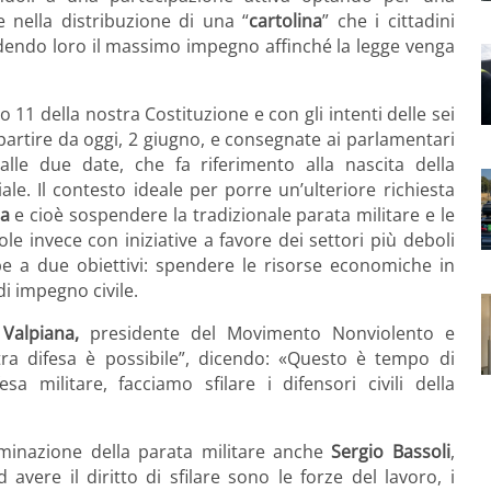
 nella distribuzione di una “
cartolina
” che i cittadini
dendo loro il massimo impegno affinché la legge venga
 11 della nostra Costituzione e con gli intenti delle sei
a partire da oggi, 2 giugno, e consegnate ai parlamentari
lle due date, che fa riferimento alla nascita della
le. Il contesto ideale per porre un’ulteriore richiesta
la
e cioè sospendere la tradizionale parata militare e le
le invece con iniziative a favore dei settori più deboli
be a due obiettivi: spendere le risorse economiche in
i impegno civile.
Valpiana,
presidente del Movimento Nonviolento e
ra difesa è possibile”, dicendo: «Questo è tempo di
a militare, facciamo sfilare i difensori civili della
liminazione della parata militare anche
Sergio Bassoli
,
avere il diritto di sfilare sono le forze del lavoro, i