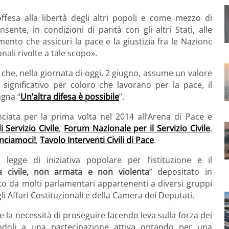
ffesa alla libertà degli altri popoli e come mezzo di
sente, in condizioni di parità con gli altri Stati, alle
ento che assicuri la pace e la giustizia fra le Nazioni;
ali rivolte a tale scopo».
che, nella giornata di oggi, 2 giugno, assume un valore
ignificativo per coloro che lavorano per la pace, il
agna “
Un’altra difesa è possibile
”.
lanciata per la prima volta nel 2014 all’Arena di Pace e
 Servizio Civile
,
Forum Nazionale per il Servizio Civile
,
anciamoci!
,
Tavolo Interventi Civili di Pace
.
 legge di iniziativa popolare per l’istituzione e il
a civile, non armata e non violenta
” depositato in
to da molti parlamentari appartenenti a diversi gruppi
gli Affari Costituzionali e della Camera dei Deputati.
te la necessità di proseguire facendo leva sulla forza dei
olandoli a una partecipazione attiva optando per una