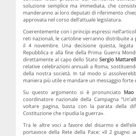
soluzione semplice ma immediata, che consiste
manderanno ai loro deputati di riferimento chie
approvata nel corso dell’attuale legislatura.
Coerentemente con i principi espressi nell’articolo
reti nazionali, le cartoline verranno distribuite 
il 4 novembre. Una decisione questa, legata a
Repubblica e alla fine della Prima Guerra Mondia
direttamente al capo dello Stato
Sergio Mattarel
relative celebrazioni annuali a Roma, sostituendo
della nostra società. In tal modo si assolvereb
maniera più utile e mandare un messaggio forte d
Su questo argomento si è pronunciato
Mao 
coordinatore nazionale della Campagna “Un’alt
voltare pagina, basta con la parata della difes
Costituzione che ripudia la guerra».
Tra le altre voci a favore del disarmo e dell’e
portavoce della Rete della Pace: «Il 2 giugno ad 