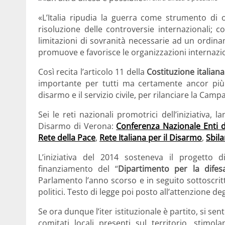
«L’Italia ripudia la guerra come strumento di o
risoluzione delle controversie internazionali; con
limitazioni di sovranità necessarie ad un ordinam
promuove e favorisce le organizzazioni internazion
Così recita l’articolo 11 della
Costituzione italiana
importante per tutti ma certamente ancor più s
disarmo e il servizio civile, per rilanciare la Camp
Sei le reti nazionali promotrici dell’iniziativa, 
Disarmo di Verona:
Conferenza Nazionale Enti di
Rete della Pace
,
Rete Italiana per il Disarmo
,
Sbil
L’iniziativa del 2014 sosteneva il progetto di
finanziamento del “
Dipartimento per la difes
Parlamento l’anno scorso e in seguito sottoscrit
politici. Testo di legge poi posto all’attenzione de
Se ora dunque l’iter istituzionale è partito, si sen
comitati locali presenti sul territorio, stim