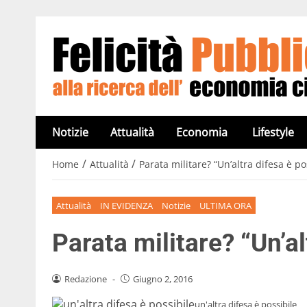
Notizie
Attualità
Economia
Lifestyle
/
/
Home
Attualità
Parata militare? “Un’altra difesa è po
Attualità
IN EVIDENZA
Notizie
ULTIMA ORA
Parata militare? “Un’al
Redazione
-
Giugno 2, 2016
un'altra difesa è possibile