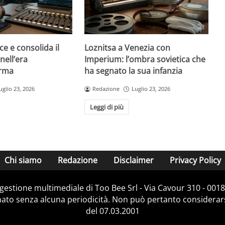
ce e consolida il
Loznitsa a Venezia con
nell’era
Imperium: l’ombra sovietica che
orma
ha segnato la sua infanzia
uglio 23, 2026
Redazione
Luglio 23, 2026
Leggi di più
Chi siamo
Redazione
Disclaimer
Privacy Policy
e gestione multimediale di Too Bee Srl - Via Cavour 310 - 00
nato senza alcuna periodicità. Non può pertanto considerarsi
del 07.03.2001