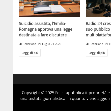
Suicidio assistito, l’Emilia-
Radio 24 cres
Romagna approva una legge
suo pubblico 
destinata a fare discutere
multipiattaf
Redazione
Luglio 24, 2026
Redazione
L
Leggi di più
Leggi di più
Copyright © 2025 Felicitapubblica.it proprietà 
una testata giornalistica, in quanto viene aggior