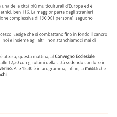
 una delle città più multiculturali d’Europa ed è il
tnici, ben 116. La maggior parte degli stranieri
azione complessiva di 190.961 persone), seguono
cesco, «esige che si combattano fino in fondo il cancro
 di noi e insieme agli altri, non stanchiamoci mai di
e è atteso, questa mattina, al
Convegno Ecclesiale
lle 12,30 con gli ultimi della città sedendo con loro in
verino
. Alle 15,30 è in programma, infine, la
messa
che
nchi
.