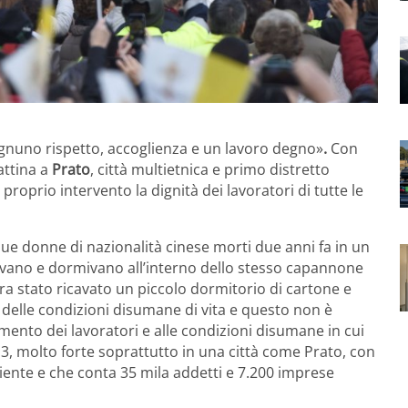
ognuno rispetto, accoglienza e un lavoro degno»
.
Con
attina a
Prato
, città multietnica e primo distretto
roprio intervento la dignità dei lavoratori di tutte le
 due donne di nazionalità cinese morti due anni fa in un
vevano e dormivano all’interno dello stesso capannone
ra stato ricavato un piccolo dormitorio di cartone e
 delle condizioni disumane di vita e questo non è
mento dei lavoratori e alle condizioni disumane in cui
13, molto forte soprattutto in una città come Prato, con
riente e che conta 35 mila addetti e 7.200 imprese