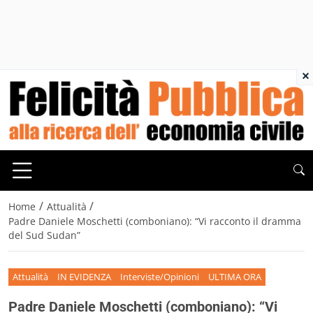
×
/
/
Home
Attualità
Padre Daniele Moschetti (comboniano): “Vi racconto il dramma
del Sud Sudan”
Attualità
IN EVIDENZA
Interviste/Opinioni
ULTIMA ORA
Padre Daniele Moschetti (comboniano): “Vi