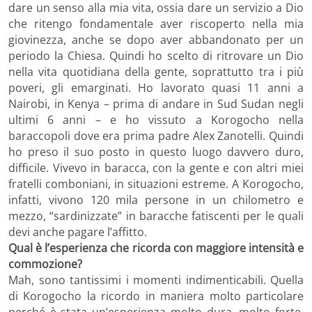
dare un senso alla mia vita, ossia dare un servizio a Dio
che ritengo fondamentale aver riscoperto nella mia
giovinezza, anche se dopo aver abbandonato per un
periodo la Chiesa. Quindi ho scelto di ritrovare un Dio
nella vita quotidiana della gente, soprattutto tra i più
poveri, gli emarginati. Ho lavorato quasi 11 anni a
Nairobi, in Kenya – prima di andare in Sud Sudan negli
ultimi 6 anni – e ho vissuto a Korogocho nella
baraccopoli dove era prima padre Alex Zanotelli. Quindi
ho preso il suo posto in questo luogo davvero duro,
difficile. Vivevo in baracca, con la gente e con altri miei
fratelli comboniani, in situazioni estreme. A Korogocho,
infatti, vivono 120 mila persone in un chilometro e
mezzo, “sardinizzate” in baracche fatiscenti per le quali
devi anche pagare l’affitto.
Qual è l’esperienza che ricorda con maggiore intensità e
commozione?
Mah, sono tantissimi i momenti indimenticabili. Quella
di Korogocho la ricordo in maniera molto particolare
perché è stata un’esperienza molto dura, molto forte,