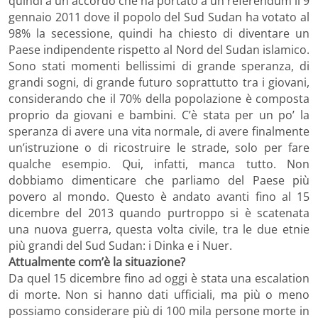
quindi a un accordo che ha portato a un referendum il 9
gennaio 2011 dove il popolo del Sud Sudan ha votato al
98% la secessione, quindi ha chiesto di diventare un
Paese indipendente rispetto al Nord del Sudan islamico.
Sono stati momenti bellissimi di grande speranza, di
grandi sogni, di grande futuro soprattutto tra i giovani,
considerando che il 70% della popolazione è composta
proprio da giovani e bambini. C’è stata per un po’ la
speranza di avere una vita normale, di avere finalmente
un’istruzione o di ricostruire le strade, solo per fare
qualche esempio. Qui, infatti, manca tutto. Non
dobbiamo dimenticare che parliamo del Paese più
povero al mondo. Questo è andato avanti fino al 15
dicembre del 2013 quando purtroppo si è scatenata
una nuova guerra, questa volta civile, tra le due etnie
più grandi del Sud Sudan: i Dinka e i Nuer.
Attualmente com’è la situazione?
Da quel 15 dicembre fino ad oggi è stata una escalation
di morte. Non si hanno dati ufficiali, ma più o meno
possiamo considerare più di 100 mila persone morte in