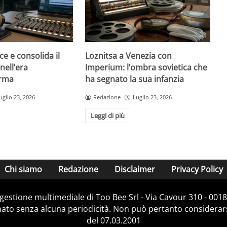
ce e consolida il
Loznitsa a Venezia con
nell’era
Imperium: l’ombra sovietica che
orma
ha segnato la sua infanzia
uglio 23, 2026
Redazione
Luglio 23, 2026
Leggi di più
Chi siamo
Redazione
Disclaimer
Privacy Policy
e gestione multimediale di Too Bee Srl - Via Cavour 310 - 00
nato senza alcuna periodicità. Non può pertanto considerarsi
del 07.03.2001