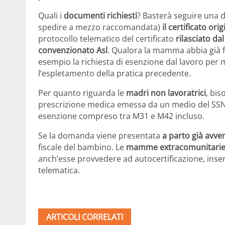
Quali i
documenti richiesti
? Basterà seguire una d
spedire a mezzo raccomandata)
il certificato ori
protocollo telematico del certificato
rilasciato da
convenzionato Asl
. Qualora la mamma abbia già f
esempio la richiesta di esenzione dal lavoro per ma
l’espletamento della pratica precedente.
Per quanto riguarda le
madri non lavoratrici
, bis
prescrizione medica emessa da un medio del SSN o
esenzione compreso tra M31 e M42 incluso.
Se la domanda viene presentata
a parto già avve
fiscale del bambino. Le
mamme extracomunitari
anch’esse provvedere ad autocertificazione, ins
telematica.
ARTICOLI CORRELATI