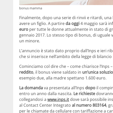
bonus mamma
Finalmente, dopo una serie di rinvii e ritardi, un
avere un figlio. A partire
da oggi
4 maggio sarà infa
euro
per tutte le donne attualmente in stato di g
gennaio 2017. Lo stesso tipo di bonus, di uguale v
un minore.
L’annuncio è stato dato proprio dall’Inps e ieri ri
che si inserisce nell’ambito della legge di bilancio 
Cominciamo col dire che – come chiarisce l’Inps –
reddito
, il bonus viene saldato in
un’unica soluzi
esempio due, alla madre spettano 1.600 euro.
La domanda
va presentata all’Inps
dopo
il compi
entro un anno dalla nascita.
Le richieste
dovranno
collegandosi a
www.inps.it
dove sarà possibile ins
al Contact Center Integrato
al numero
803164
, g
per le chiamate da cellulare con tariffazione a car