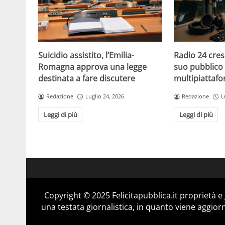
Suicidio assistito, l’Emilia-
Radio 24 cres
Romagna approva una legge
suo pubblico 
destinata a fare discutere
multipiattaf
Redazione
Luglio 24, 2026
Redazione
L
Leggi di più
Leggi di più
Copyright © 2025 Felicitapubblica.it proprietà 
una testata giornalistica, in quanto viene aggior