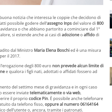
a buona notizia che interessa le coppie che decidono di
tti possibile godere dell’
assegno Inps
del valore di
800
ravidanza o che abbiano partorito a cominciare dal 1°
alore, si estende anche ai casi di
adozione
o
affido
di
badito dal Ministro
Maria Elena Boschi
ed è una misura
per il 2017.
 l’erogazione degli 800 euro
non prevede alcun limite di
one
e qualora i figli nati, adottati o affidati fossero ad
mento del settimo mese di gravidanza e in ogni caso
 essere inviate
telematicamente o via web
,
erire il proprio
codice Pin
. È possibile anche telefonare
ratuito da telefono fisso,
oppure al numero 06164164
ico dell’utente o, ancora, tramite i patronati.