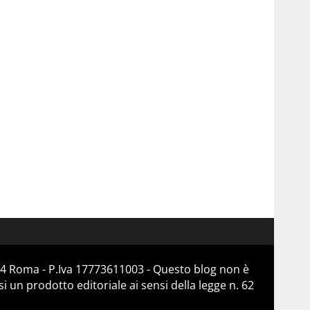
184 Roma - P.Iva 17773611003 - Questo blog non è
 un prodotto editoriale ai sensi della legge n. 62