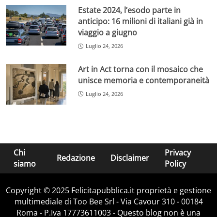
Estate 2024, l’esodo parte in
anticipo: 16 milioni di italiani già in
viaggio a giugno
Luglio 24, 2026
Art in Act torna con il mosaico che
unisce memoria e contemporaneità
Luglio 24, 2026
Chi
Privacy
Redazione
Disclaimer
siamo
Policy
Copyright © 2025 Felicitapubblica.it proprietà e gestione
multimediale di Too Bee Srl - Via Cavour 310 - 00184
Roma - P.Iva 17773611003 - Questo blog non è una